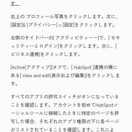
す。
右上の
プロフィール写真
をクリックします
。次に、
[設定]
& [プライバシー
]
>
[設定
]をクリックします
。
左側のサイドバーの[
アクティビティー
ー]で、[
セキ
ュリティーとログイン
]をクリックします。次に、[
ビジネス連携
]をクリックします
。
[Active(アクティブ
)]タブで
、[
HubSpot
]連携の横に
ある[
View and edit(表示および編集
)]をクリックしま
す。
すべての
アプリの許可スイッチが
オンになっている
ことを確認します。アカウントを初めてHubSpotソ
ーシャルツールに接続したときに特定のページを許
可した場合、それぞれのアプリ権限の下に各ページ
がリストされていることを確認します。これによ