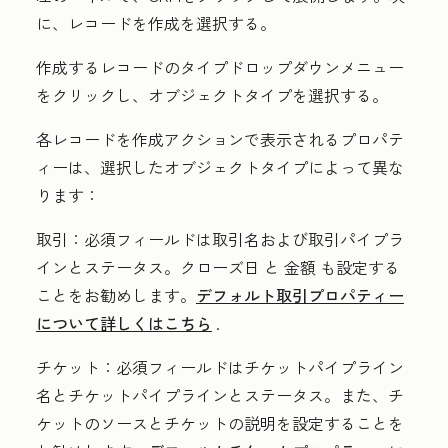
に、
レコードを作成
を選択する。
作成するレコードのタイプ
ドロップダウンメニュー
をクリックし、
オブジェクトタイプ
を選択する。
各
レコードを作成
アクションで表示されるプロパテ
ィーは、選択したオブジェクトタイプによって異な
ります：
取引：
必須フィールドは
取引名
および
取引パイプラ
インとステータス。
クローズ日 と 金額 も設定する
ことをお勧めします。
デフォルト取引プロパティー
について詳しくはこちら
.
チケット：
必須フィールドは
チケットパイプライン
名
と
チケットパイプラインとステータス
。また、チ
ケットの
ソース
と
チケットの説明
を設定することを