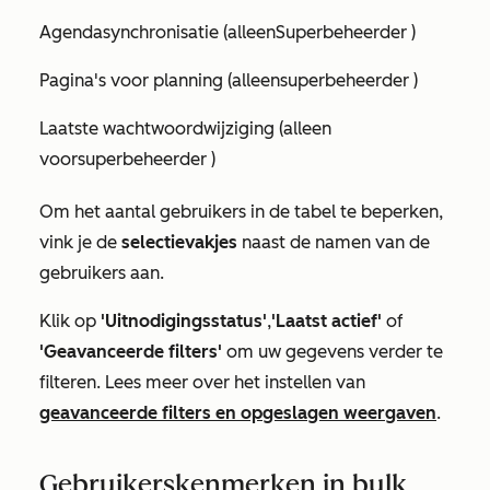
Agendasynchronisatie (alleen
Superbeheerder
)
Pagina's voor planning (alleen
superbeheerder
)
Laatste wachtwoordwijziging (alleen
voor
superbeheerder
)
Om het aantal gebruikers in de tabel te beperken,
vink je de
selectievakjes
naast de namen van de
gebruikers aan.
Klik op
'Uitnodigingsstatus'
,
'Laatst actief'
of
'Geavanceerde filters'
om uw gegevens verder te
filteren. Lees meer over het instellen van
geavanceerde filters en opgeslagen weergaven
.
Gebruikerskenmerken in bulk