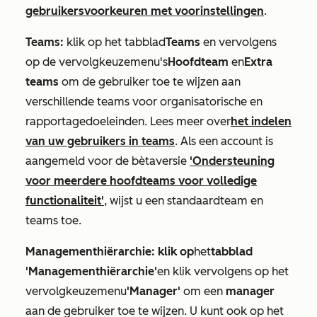
gebruikersvoorkeuren met voorinstellingen
.
Teams:
klik op het tabblad
Teams
en vervolgens
op de vervolgkeuzemenu's
Hoofdteam
en
Extra
teams
om de gebruiker toe te wijzen aan
verschillende teams voor organisatorische en
rapportagedoeleinden. Lees meer over
het indelen
van uw gebruikers in teams
. Als een account is
aangemeld voor
de bètaversie
'Ondersteuning
voor meerdere hoofdteams voor volledige
functionaliteit'
, wijst u een
standaardteam
en
teams
toe.
Managementhiërarchie: klik op
het
tabblad
'Managementhiërarchie'
en klik vervolgens op het
vervolgkeuzemenu
'Manager'
om een
manager
aan de gebruiker toe te wijzen. U kunt ook op het