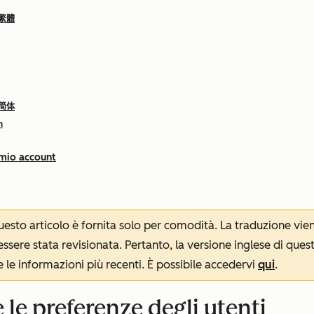
 繁體
 简体
h
 mio account
 questo articolo è fornita solo per comodità. La traduzione v
sere stata revisionata. Pertanto, la versione inglese di ques
le informazioni più recenti. È possibile accedervi
qui
.
e le preferenze degli utenti