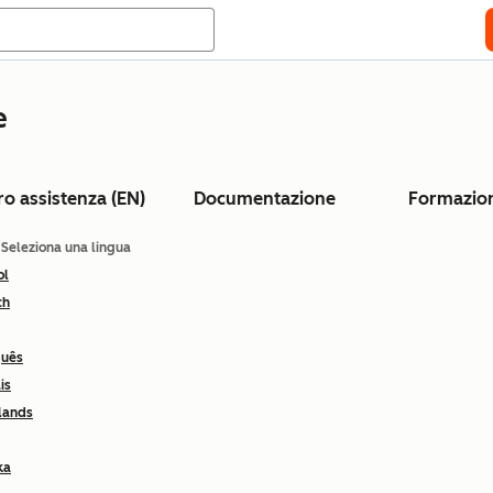
e
ro assistenza (EN)
Documentazione
Formazio
: Seleziona una lingua
ol
ch
guês
is
lands
ka