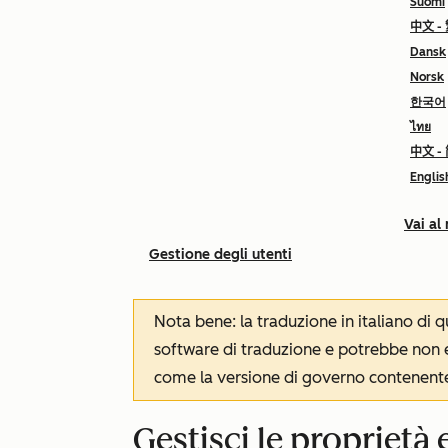
Suomi
中文 -
Dansk
Norsk
한국어
ไทย
中文 -
Englis
Vai al
Gestione degli utenti
Nota bene: la traduzione in italiano di
software di traduzione e potrebbe non es
come la versione di governo contenente 
Gestisci le proprietà 