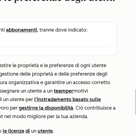
nti
abbonamenti
, tranne dove indicato:
estire le proprietà e le preferenze di ogni utente
estione delle proprietà e delle preferenze degli
tura organizzativa e garantire un accesso corretto
 assegnare un utente a un
team
per
motivi
i un utente per
l’instradamento basato sulle
avoro per
gestirne la disponibilità
. Ciò contribuisce a
pot nel modo migliore per la tua azienda.
o
le licenze
di
un
utente
.