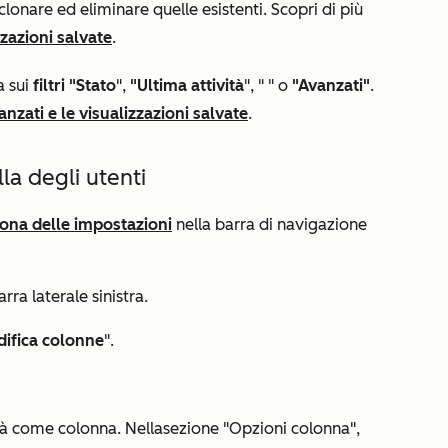
clonare ed eliminare quelle esistenti. Scopri di più
zzazioni salvate
.
a sui
filtri
"Stato
",
"Ultima attività
", "
" o
"Avanzati"
.
avanzati e le visualizzazioni salvate
.
la degli utenti
cona delle impostazioni
nella barra di navigazione
rra laterale sinistra.
ifica colonne
".
tà come colonna. Nella
sezione "Opzioni colonna
",