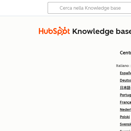
Knowledge bas
Cent
Italiano
Españ
Deuts
日本語
Portu
França
Neder
Polski
Svens