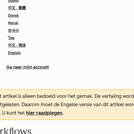
Suomi
中文 - 繁體
Dansk
Norsk
한국어
ไทย
中文 - 简体
English
Ga naar mijn account
t artikel is alleen bedoeld voor het gemak.
De vertaling wor
oefgelezen. Daarom moet de Engelse versie van dit artikel w
. U kunt het
hier raadplegen
.
rkflows