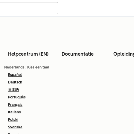
Helpcentrum (EN)
Documentatie
Opleidin
Nederlands
: Kies een taal
Español
Deutsch
日本語
Português
Français
Italiano
Polski
Svenska