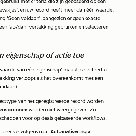
gebruikt met criteria die zijn gebaseerd op een
evakjes’, en uw record heeft meer dan één waarde,
ing
‘Geen voldaan’
, aangezien er geen exacte
een ‘als/dan’-vertakking gebruiken en selecteren
 eigenschap of actie toe
waarde van één eigenschap'
maakt, selecteert u
ertakking verloopt als het overeenkomt met een
tandaard
ecttype van het geregistreerde record worden
ensbronnen
worden niet weergegeven. Zo
enschappen voor op deals gebaseerde workflows.
igeer vervolgens naar
Automatisering
>