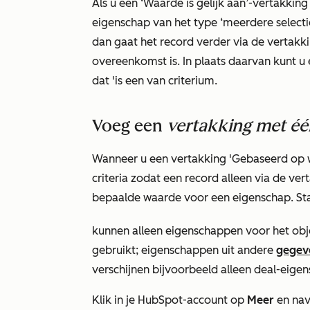
Als u een
‘Waarde is gelijk aan’-vertakking
eigenschap van het type ‘meerdere selecti
dan gaat het record verder via de vertakk
overeenkomst is. In plaats daarvan kunt u 
dat
'is een van
criterium.
Voeg een
vertakking met één
Wanneer u een vertakking
'Gebaseerd op 
criteria zodat een record alleen via de v
bepaalde waarde voor een eigenschap. S
kunnen alleen eigenschappen voor het obj
gebruikt; eigenschappen uit andere
gegev
verschijnen bijvoorbeeld alleen deal-eig
Klik in je HubSpot-account op
Meer
en nav