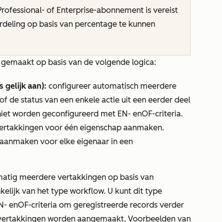
Professional- of
Enterprise-abonnement
is vereist
rdeling op basis van percentage
te kunnen
gemaakt op basis van de volgende logica:
 gelijk aan):
configureer automatisch meerdere
f de status van een enkele actie uit een eerder deel
 niet worden geconfigureerd met
EN-
en
OF-criteria
.
ertakkingen voor één eigenschap aanmaken.
 aanmaken voor elke eigenaar in een
matig meerdere vertakkingen op basis van
kelijk van het type workflow. U kunt dit type
N-
en
OF-criteria
om geregistreerde records verder
e vertakkingen worden aangemaakt. Voorbeelden van