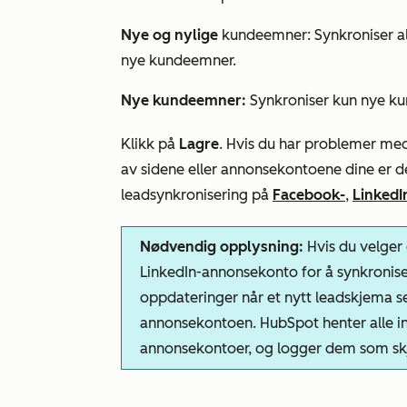
Nye og nylige
kundeemner: Synkroniser all
nye kundeemner.
Nye kundeemner:
Synkroniser kun nye k
Klikk på
Lagre
. Hvis du har problemer med 
av sidene eller annonsekontoene dine er d
leadsynkronisering på
Facebook-
,
LinkedI
Nødvendig opplysning:
Hvis du velger
LinkedIn-annonsekonto for å synkronise
oppdateringer når et nytt leadskjema se
annonsekontoen. HubSpot henter alle in
annonsekontoer, og logger dem som sk