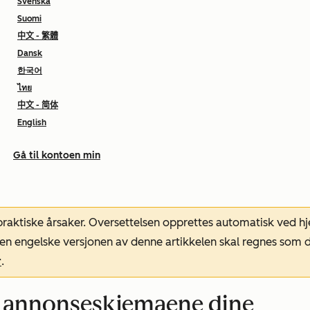
Svenska
Suomi
中文 - 繁體
Dansk
한국어
ไทย
中文 - 简体
English
Gå til kontoen min
 praktiske årsaker. Oversettelsen opprettes automatisk ved 
. Den engelske versjonen av denne artikkelen skal regnes so
r
.
ra annonseskjemaene dine