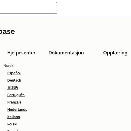
base
Hjelpesenter
Dokumentasjon
Opplæring
Norsk
:
Español
Deutsch
日本語
Português
Français
Nederlands
Italiano
Polski