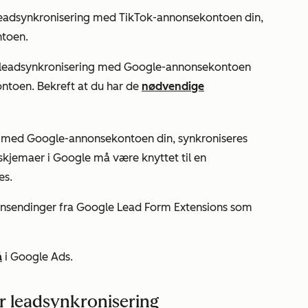
leadsynkronisering med TikTok-annonsekontoen din,
toen.
e leadsynkronisering med Google-annonsekontoen
ntoen. Bekreft at du har de
nødvendige
g med Google-annonsekontoen din, synkroniseres
kjemaer i Google må være knyttet til en
es.
innsendinger fra Google Lead Form Extensions som
å
i Google Ads.
or leadsynkronisering