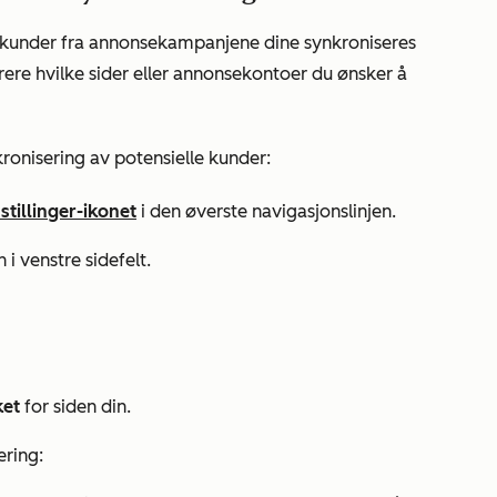
le kunder fra annonsekampanjene dine synkroniseres
re hvilke sider eller annonsekontoer du ønsker å
nkronisering av potensielle kunder:
stillinger-ikonet
i den øverste navigasjonslinjen.
i venstre sidefelt.
ket
for siden din.
ering: