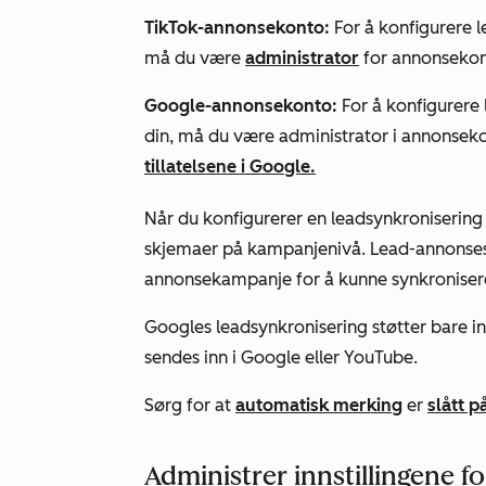
TikTok-annonsekonto:
For å konfigurere 
må du være
administrator
for annonsekon
Google-annonsekonto:
For å konfigurer
din, må du være administrator i annonseko
tillatelsene i Google.
Når du konfigurerer en leadsynkroniserin
skjemaer på kampanjenivå. Lead-annonses
annonsekampanje for å kunne synkroniser
Googles leadsynkronisering støtter bare 
sendes inn i Google eller YouTube.
Sørg for at
automatisk merking
er
slått p
Administrer innstillingene f