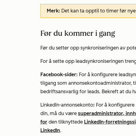
Merk:
Det kan ta opptil to timer før nye
Før du kommer i gang
Før du setter opp synkroniseringen av pot
For å sette opp leadsynkroniseringen trenge
Facebook-sider:
For å konfigurere leadsy
tilgang som annonsekontoadministrator, t
bedriftsansvarlig for leads. Bekreft at du h
LinkedIn-annonsekonto
:
For å konfigurere
din, må du være
superadministrator, inn
for
den tilknyttede
LinkedIn-forretningss
LinkedIn
.