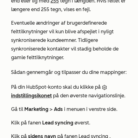
end eller lig med
255
tegn i længden. Hvis feltet er
længere end 255 tegn, vises en fejl.
Eventuelle ændringer af brugerdefinerede
felttilknytninger vil kun blive afspejlet i nyligt
synkroniserede kundeemner. Tidligere
synkroniserede kontakter vil stadig beholde de
gamle felttilknytninger.
Sådan gennemgår og tilpasser du dine mappinger:
På din HubSpot-konto skal du klikke på
indstillingsikonet
på den øverste navigationslinje.
Gå til
Marketing
>
Ads
i menuen i venstre side.
Klik på fanen
Lead syncing
øverst.
Klik på
sidens navn
på fanen
Lead syncing
.