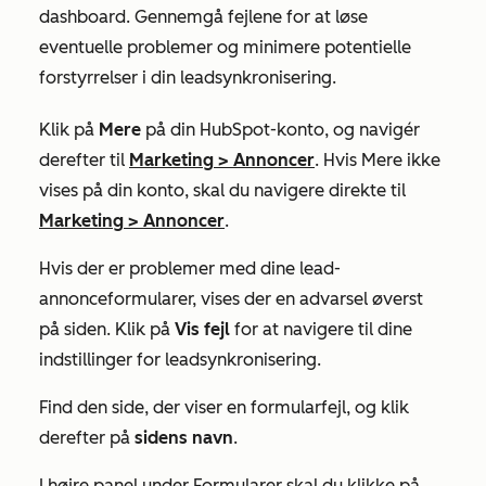
dashboard. Gennemgå fejlene for at løse
eventuelle problemer og minimere potentielle
forstyrrelser i din leadsynkronisering.
Klik på
Mere
på din HubSpot-konto, og navigér
derefter til
Marketing
>
Annoncer
. Hvis
Mere
ikke
vises på din konto, skal du navigere direkte til
Marketing
>
Annoncer
.
Hvis der er problemer med dine lead-
annonceformularer, vises der en advarsel øverst
på siden. Klik på
Vis fejl
for at navigere til dine
indstillinger for leadsynkronisering.
Find den side, der viser en formularfejl, og klik
derefter på
sidens navn
.
I højre panel under
Formularer
skal du klikke på