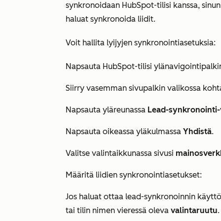
synkronoidaan HubSpot-tilisi kanssa, sinun 
haluat synkronoida liidit.
Voit hallita lyijyjen synkronointiasetuksia:
Napsauta HubSpot-tilisi ylänavigointipalk
Siirry vasemman sivupalkin valikossa koh
Napsauta yläreunassa
Lead-synkronointi-
Napsauta oikeassa yläkulmassa
Yhdistä
.
Valitse valintaikkunassa sivusi
mainosverk
Määritä liidien synkronointiasetukset:
Jos haluat ottaa lead-synkronoinnin käyttöön
tai tilin nimen vieressä oleva
valintaruutu
.