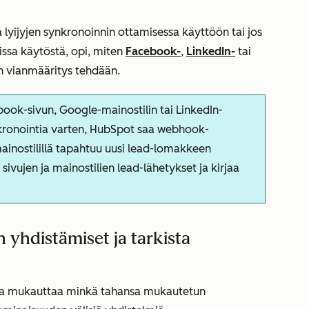
a lyijyjen synkronoinnin ottamisessa käyttöön tai jos
oissa käytöstä, opi, miten
Facebook-
,
LinkedIn-
tai
n vianmääritys tehdään.
book-sivun, Google-mainostilin tai LinkedIn-
ynkronointia varten, HubSpot saa webhook-
 mainostilillä tapahtuu uusi lead-lomakkeen
 sivujen ja mainostilien lead-lähetykset ja kirjaa
 yhdistämiset ja tarkista
a ja mukauttaa minkä tahansa mukautetun