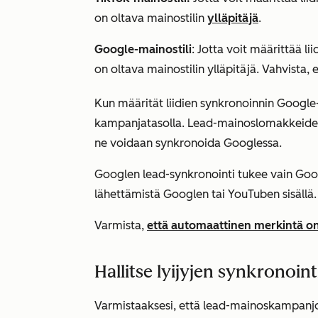
on oltava mainostilin
ylläpitäjä
.
Google-mainostili
: Jotta voit määrittää l
on oltava mainostilin ylläpitäjä. Vahvista, 
Kun määrität liidien synkronoinnin Googl
kampanjatasolla. Lead-mainoslomakkeide
ne voidaan synkronoida Googlessa.
Googlen lead-synkronointi tukee vain Go
lähettämistä Googlen tai YouTuben sisällä.
Varmista,
että automaattinen merkintä o
Hallitse lyijyjen synkronoin
Varmistaaksesi, että lead-mainoskampanjoist