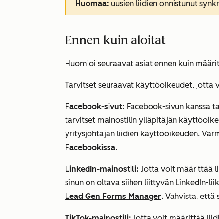
Huomaa:
uusien liidien onnistunut synk
Ennen kuin aloitat
Huomioi seuraavat asiat ennen kuin määritä
Tarvitset seuraavat käyttöoikeudet, jotta 
Facebook-sivut:
Facebook-sivun kanssa ta
tarvitset mainostilin ylläpitäjän käyttöoik
yritysjohtajan liidien käyttöoikeuden. Varm
Facebookissa
.
LinkedIn-mainostili:
Jotta voit määrittää l
sinun on oltava siihen liittyvän LinkedIn-li
Lead Gen Forms Manager
. Vahvista, että 
TikTok-mainostili:
Jotta voit määrittää lii