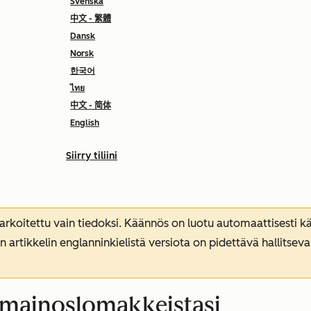
Svenska
中文 - 繁體
Dansk
Norsk
한국어
ไทย
中文 - 简体
English
Siirry tiliini
koitettu vain tiedoksi. Käännös on luotu automaattisesti kää
n artikkelin englanninkielistä versiota on pidettävä hallitsev
d-mainoslomakkeistasi