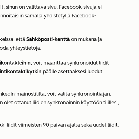
it,
sinun on
valittava sivu. Facebook-sivuja ei
linnoitaisiin samalla yhdistetyllä Facebook-
eissa, että
Sähköposti-kenttä
on mukana ja
uoda yhteystietoja.
ikontakteihin
, voit määrittää synkronoidut liidit
ntikontaktikytkin
päälle asettaaksesi luodut
nkedIn-mainostililtä, voit valita
synkronointiajan.
 olet ottanut liidien synkronoinnin käyttöön tilillesi,
i liidit viimeisten 90 päivän ajalta sekä uudet liidit.