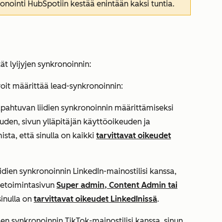
ronointi HubSpotiin kestää enintään kaksi tuntia.
t lyijyjen synkronoinnin:
voit määrittää lead-synkronoinnin:
pahtuvan liidien synkronoinnin määrittämiseksi
euden, sivun ylläpitäjän käyttöoikeuden ja
ista, että sinulla on kaikki
tarvittavat oikeudet
iidien synkronoinnin LinkedIn-mainostilisi kanssa,
iketoimintasivun
Super admin, Content Admin tai
sinulla on
tarvittavat oikeudet LinkedInissä
.
dien synkronoinnin TikTok-mainostilisi kanssa, sinun