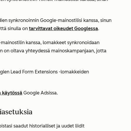
iidien synkronoinnin Google-mainostilisi kanssa, sinun
että sinulla on
tarvittavat oikeudet Googlessa
.
e-mainostilin kanssa, lomakkeet synkronoidaan
n on oltava yhteydessä mainoskampanjaan, jotta
oglen Lead Form Extensions -lomakkeiden
n käytössä
Google Adsissa.
tiasetuksia
asi saadut historialliset ja uudet liidit