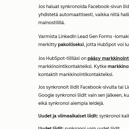
Jos haluat synkronoida Facebook-sivun liid
yhdistetä automaattisesti, vaikka niitä hal
mainostilillä.
Varmista LinkedIn Lead Gen Forms -lomakk
merkitty
pakolliseksi
, jotta HubSpot voi l
Jos HubSpot-tililläsi on
pääsy markkinoint
markkinointikontakteiksi. Kytke
markkinoi
kontaktit markkinointikontakteiksi.
Jos synkronoit liidit Facebook-sivulta tai Li
Google synkronoi liidit vain sen jälkeen, kun
eikä synkronoi aiempia leidejä.
Uudet ja viimeaikaiset liidit:
synkronoi kaikk
Uudet liidit:
synkronoi vain uudet liidit.