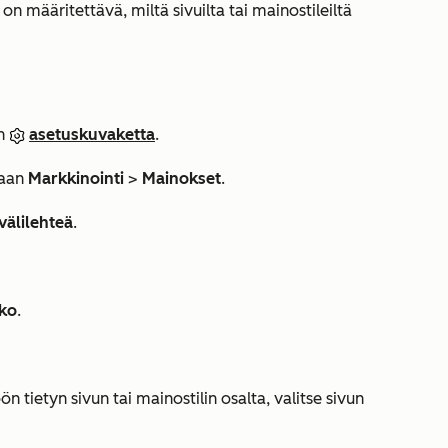
on määritettävä, miltä sivuilta tai mainostileiltä
in
asetuskuvaketta
.
taan
Markkinointi
>
Mainokset
.
välilehteä
.
ko
.
 tietyn sivun tai mainostilin osalta, valitse sivun