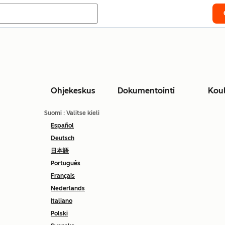
Ohjekeskus
Dokumentointi
Kou
Suomi
: Valitse kieli
Español
Deutsch
日本語
Português
Français
Nederlands
Italiano
Polski