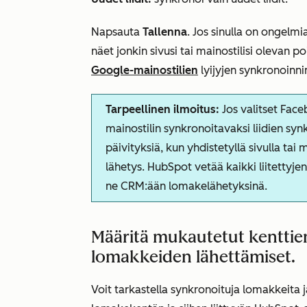
Napsauta
Tallenna
. Jos sinulla on ongelmi
näet jonkin sivusi tai mainostilisi olevan p
Google-mainostilien
lyijyjen synkronoinni
Tarpeellinen ilmoitus:
Jos valitset Face
mainostilin synkronoitavaksi liidien s
päivityksiä, kun yhdistetyllä sivulla tai
lähetys. HubSpot vetää kaikki liitettyjen
ne CRM:ään lomakelähetyksinä.
Määritä mukautetut kenttien
lomakkeiden lähettämiset.
Voit tarkastella synkronoituja lomakkeit