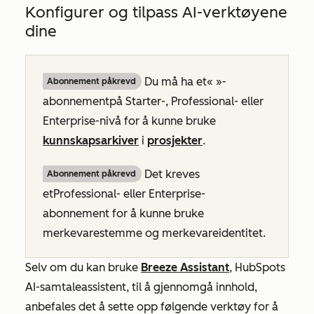
Konfigurer og tilpass AI-verktøyene
dine
Du må ha et
«
»-
Abonnement påkrevd
abonnement
på Starter-, Professional-
eller
Enterprise-nivå
for å kunne bruke
kunnskapsarkiver
i
prosjekter
.
Det kreves
Abonnement påkrevd
et
Professional- eller
Enterprise-
abonnement
for å kunne bruke
merkevarestemme og merkevareidentitet.
Selv om du kan bruke
Breeze Assistant
, HubSpots
AI-samtaleassistent, til å gjennomgå innhold,
anbefales det å sette opp følgende verktøy for å