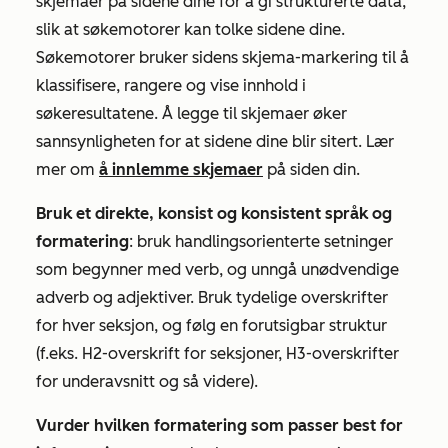
skjemaer på sidene dine for å gi strukturerte data,
slik at søkemotorer kan tolke sidene dine.
Søkemotorer bruker sidens skjema-markering til å
klassifisere, rangere og vise innhold i
søkeresultatene. Å legge til skjemaer øker
sannsynligheten for at sidene dine blir sitert. Lær
mer om
å innlemme skjemaer
på siden din.
Bruk et direkte, konsist og konsistent språk og
formatering
: bruk handlingsorienterte setninger
som begynner med verb, og unngå unødvendige
adverb og adjektiver. Bruk tydelige overskrifter
for hver seksjon, og følg en forutsigbar struktur
(f.eks. H2-overskrift for seksjoner, H3-overskrifter
for underavsnitt og så videre).
Vurder hvilken formatering som passer best for