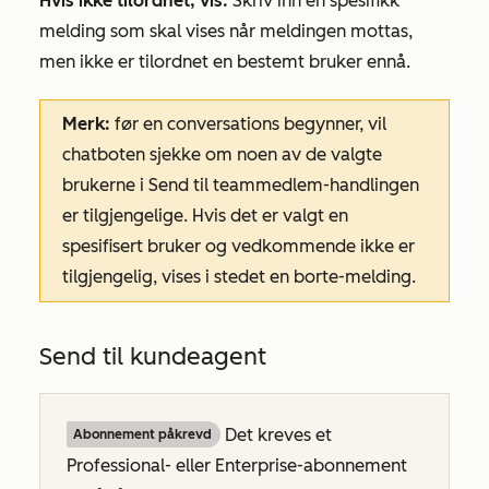
Hvis ikke tilordnet, vis:
Skriv inn en spesifikk
melding som skal vises når meldingen mottas,
men ikke er tilordnet en bestemt bruker ennå.
Merk:
f
ør
en conversations begynner, vil
chatboten sjekke om noen av de valgte
brukerne i
Send til teammedlem-handlingen
er tilgjengelige. Hvis det er valgt en
spesifisert bruker og vedkommende
ikke er
tilgjengelig, vises i stedet en borte-melding.
Send til kundeagent
Det kreves et
Abonnement påkrevd
Professional-
eller
Enterprise-abonnement