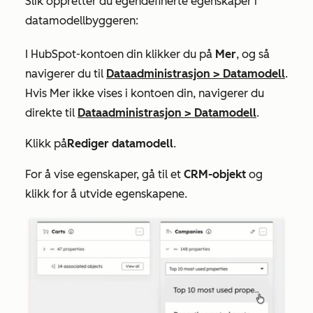
Slik oppretter du egendefinerte egenskaper i
datamodellbyggeren:
I HubSpot-kontoen din klikker du på
Mer
, og så
navigerer du til
Dataadministrasjon
>
Datamodell
.
Hvis
Mer
ikke vises i kontoen din, navigerer du
direkte til
Dataadministrasjon
>
Datamodell
.
Klikk på
Rediger datamodell
.
For å vise egenskaper, gå til et
CRM-objekt
og
klikk for å utvide egenskapene.