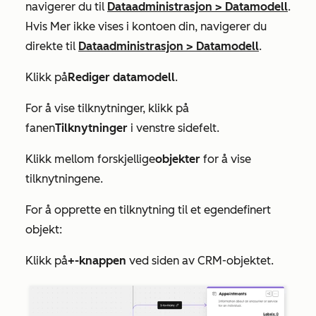
navigerer du til
Dataadministrasjon
>
Datamodell
.
Hvis
Mer
ikke vises i kontoen din, navigerer du
direkte til
Dataadministrasjon
>
Datamodell
.
Klikk på
Rediger datamodell
.
For å vise tilknytninger, klikk på
fanen
Tilknytninger
i venstre sidefelt.
Klikk mellom forskjellige
objekter
for å vise
tilknytningene.
For å opprette en tilknytning til et egendefinert
objekt:
Klikk på
+-knappen
ved siden av CRM-objektet.