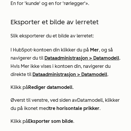
En for 'kunde' og en for 'rørlegger'».
Eksporter et bilde av lerretet
Slik eksporterer du et bilde av lerretet:
I HubSpot-kontoen din klikker du på
Mer
, og så
navigerer du til
Dataadministrasjon
>
Datamodell
.
Hvis
Mer
ikke vises i kontoen din, navigerer du
direkte til
Dataadministrasjon
>
Datamodell
.
Klikk på
Rediger datamodell
.
Øverst til venstre, ved siden av
Datamodell
, klikker
du på ikonet med
tre horisontale prikker
.
Klikk på
Eksporter som bilde
.