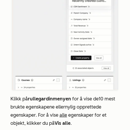
Klikk på
rullegardinmenyen
for å vise de
10 mest
brukte egenskapene
eller
nylig opprettede
egenskaper
. For å vise
alle
egenskaper for et
objekt, klikker du på
Vis alle
.