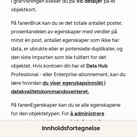
I grafvisningen klikker du på
Vis
detaljer
på et
objektkort
.
På fanen
Bruk
kan du se det totale antallet poster,
prosentandelen av egenskaper med verdier på
minst én post, antallet egenskaper som ikke har
data, er ubrukte eller er potensielle duplikater, og
den siste importen som ble fullført for det
objektet. Hvis kontoen din har et
Data Hub
Professional
-
eller
Enterprise-abonnement
, kan du
lære hvordan
du viser egenskapsinnsikt i
datakvalitetskommandosenteret.
På fanen
Egenskaper
kan du se alle egenskapene
for den objektetypen. For
å administrere
egenskapene
klikker du på
Vis [objekt]
Innholdsfortegnelse
egenskapsinnstillinger
.