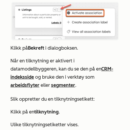
Klikk på
Bekreft
i dialogboksen.
Når en tilknytning er aktivert i
datamodellbyggeren, kan du se den på en
CRM-
indeksside
og bruke den i verktøy som
arbeidsflyter
eller
segmenter
.
Slik oppretter du en tilknytningsetikett:
Klikk på en
tilknytning
.
Ulike tilknytningsetiketter vises.