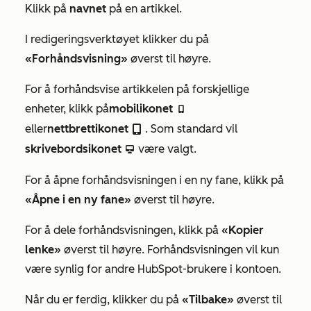
Klikk på
navnet
på en artikkel.
I redigeringsverktøyet klikker du på
«Forhåndsvisning»
øverst til høyre.
For å forhåndsvise artikkelen på forskjellige
enheter, klikk på
mobilikonet
mobileIcon
eller
nettbrettikonet
. Som standard vil
tabletIcon
skrivebordsikonet
være valgt.
desktopIcon
For å åpne forhåndsvisningen i en ny fane, klikk på
«Åpne i en ny fane»
øverst til høyre.
For å dele forhåndsvisningen, klikk på
«Kopier
lenke»
øverst til høyre. Forhåndsvisningen vil kun
være synlig for andre HubSpot-brukere i kontoen.
Når du er ferdig, klikker du på
«Tilbake»
øverst til