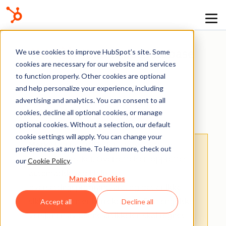
Kunnskapsdatabase
We use cookies to improve HubSpot’s site. Some
cookies are necessary for our website and services
to function properly. Other cookies are optional
and help personalize your experience, including
advertising and analytics. You can consent to all
Kunnskaps­database
cookies, decline all optional cookies, or manage
optional cookies. Without a selection, our default
cookie settings will apply. You can change your
Merk:
: Denne artikkelen er oversatt av
preferences at any time. To learn more, check out
praktiske årsaker. Oversettelsen opprettes
our
Cookie Policy
.
automatisk ved hjelp av
Manage Cookies
oversettingsprogramvare, og det er ikke
sikkert at den er korrekturlest. Den engelske
Accept all
Decline all
versjonen av denne artikkelen skal regnes