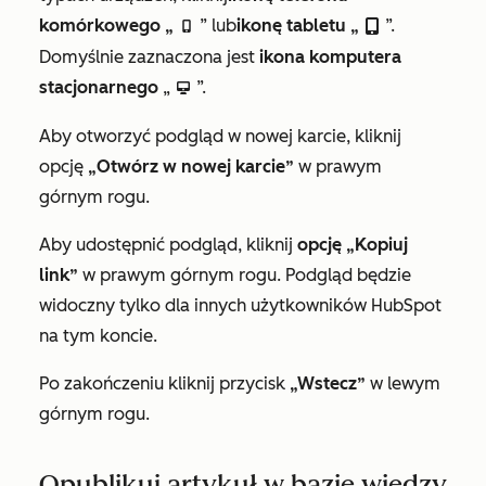
komórkowego „
” lub
ikonę tabletu „
”.
mobileIcon
tabletIcon
Domyślnie zaznaczona jest
ikona komputera
stacjonarnego
„
”.
desktopIcon
Aby otworzyć podgląd w nowej karcie, kliknij
opcję
„Otwórz w nowej karcie”
w prawym
górnym rogu.
Aby udostępnić podgląd, kliknij
opcję „Kopiuj
link”
w prawym górnym rogu. Podgląd będzie
widoczny tylko dla innych użytkowników HubSpot
na tym koncie.
Po zakończeniu kliknij przycisk
„Wstecz”
w lewym
górnym rogu.
Opublikuj artykuł w bazie wiedzy