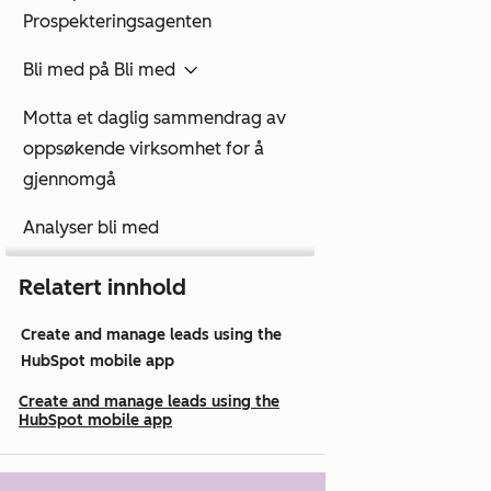
Prospekteringsagenten
Bli med på Bli med
Motta et daglig sammendrag av
oppsøkende virksomhet for å
gjennomgå
Analyser bli med
Undersøk og send e-post til
Relatert innhold
selskaper
Create and manage leads using the
Slå av prospekteringsagenten
HubSpot mobile app
Create and manage leads using the
Feilsøke Bli med på kontakt
HubSpot mobile app
Gjennomgå kontakter til
potensielle kunder fra en