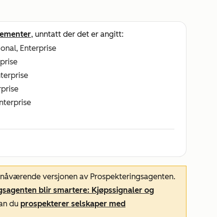
ementer
, unntatt der det er angitt:
ional, Enterprise
rprise
nterprise
rprise
Enterprise
n nåværende versjonen av Prospekteringsagenten.
sagenten blir smartere: Kjøpssignaler og
dan du
prospekterer selskaper med