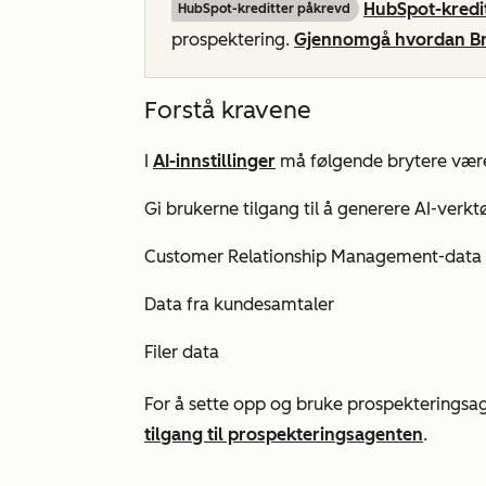
HubSpot-kredi
HubSpot-kreditter påkrevd
prospektering.
Gjennomgå hvordan Bre
Forstå kravene
I
AI-innstillinger
må følgende brytere være 
Gi brukerne tilgang til å generere AI-verk
Customer Relationship Management-data
Data fra kundesamtaler
Filer data
For å sette opp og bruke prospekterings
tilgang til prospekteringsagenten
.