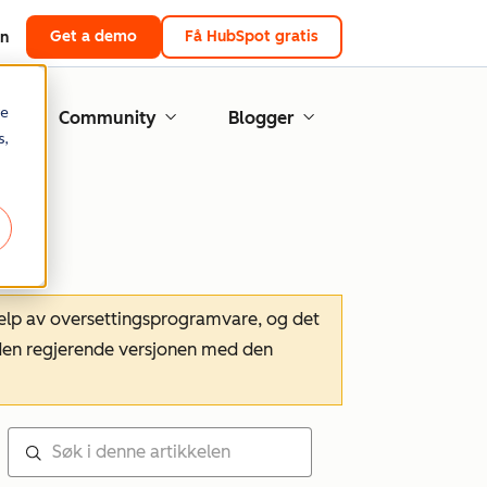
Get a demo
Få HubSpot gratis
in
re
Community
Blogger
s,
hjelp av oversettingsprogramvare, og det
m den regjerende versjonen med den