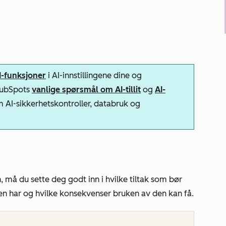
AI-funksjoner
i AI-innstillingene dine og
 HubSpots
vanlige spørsmål om AI-tillit
og
AI-
m AI-sikkerhetskontroller, databruk og
 må du sette deg godt inn i hvilke tiltak som bør
nen har og hvilke konsekvenser bruken av den kan få.