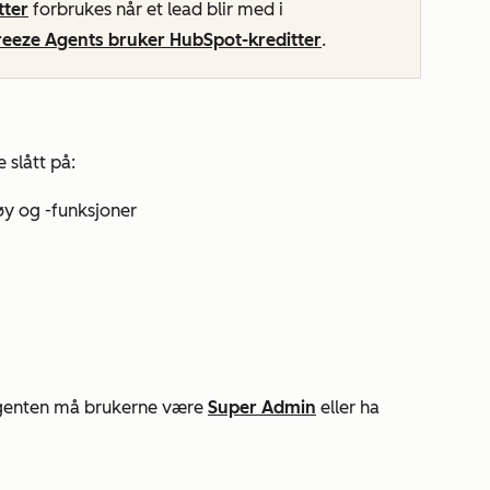
tter
forbrukes når et lead blir med i
eze Agents bruker HubSpot-kreditter
.
slått på:
tøy og -funksjoner
agenten må brukerne være
Super Admin
eller ha