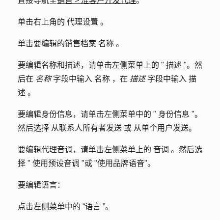
直接导航至
销售
>
准客户开发代理
。
单击右上角的
代理设置
。
单击要编辑的销售档案
名称
。
要编辑名称和描述，请单击左侧菜单上的 "
描述
"。然
后在
名称
字段中输入
名称
，在
描述
字段中输入
描
述
。
要编辑身份信息，请单击左侧菜单中的 "
身份信息
"。
然后选择
从联系人所有者发送
或
从单个用户发送
。
要编辑代理音调，请单击左侧菜单上的
音调
。然后选
择 "
使用预设音调
"或
"使用品牌语音
"。
要编辑语言：
点击左侧菜单中的
“语言
”。