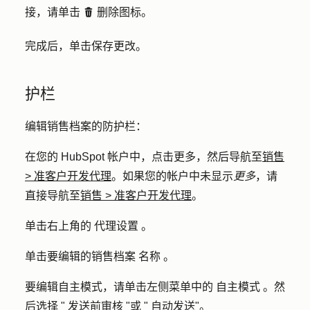
接，请单击
删除图标。
deleteIcon
完成后，单击
保存更改
。
护栏
编辑销售档案的防护栏：
在您的 HubSpot 帐户中，点击
更多
，然后导航至
销售
>
准客户开发代理
。如果您的帐户中未显示
更多
，请
直接导航至
销售
>
准客户开发代理
。
单击右上角的
代理设置
。
单击要编辑的销售档案
名称
。
要编辑自主模式，请单击左侧菜单中的
自主模式
。然
后选择 "
发送前审核
"或 "
自动发送
"。