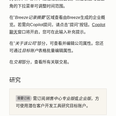
角
的下拉菜单
可调整时间范围。
在"
Breeze记录摘要
"区域查看由Breeze生成的企业概
览。若需向Copilot提问，请点击
"提问"按钮
。
Copilot
聊天
窗口将开启，您可在此输入补充提示。
在
"关于该公司
"部分，可查看并编辑公司属性。您还
可通过
目标账户
表格批量编辑属性。
在
交易
部分，查看所有关联交易。
研究
需订阅
销售中心
专业版
或
企业版
，方
需要订阅
可使用潜在客户开发工具研究目标账户。