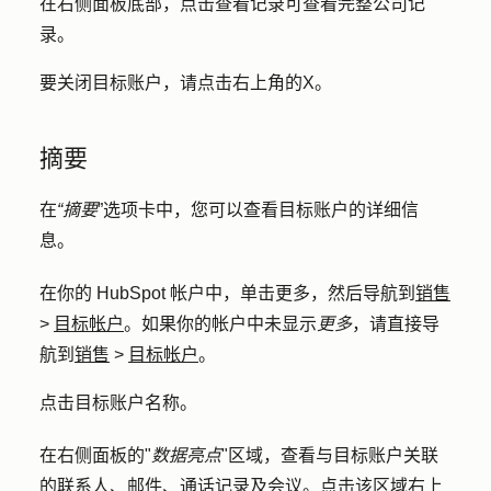
在右侧面板底部，点击
查看记录
可查看完整公司记
录。
要关闭目标账户，请点击右上角的
X
。
摘要
在
“摘要
”选项卡中，您可以查看目标账户的详细信
息。
在你的 HubSpot 帐户中，单击
更多
，然后导航到
销售
>
目标帐户
。如果你的帐户中未显示
更多
，请直接导
航到
销售
>
目标帐户
。
点击
目标账户名称
。
在右侧面板的"
数据亮点
"区域，查看与目标账户关联
的联系人、邮件、通话记录及会议。点击该区域右上