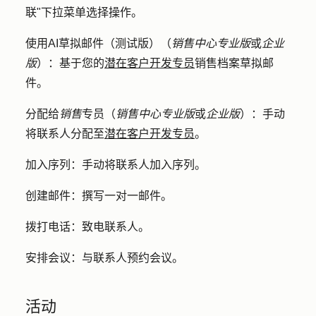
联
"下拉菜单选择
操作
。
使用AI草拟邮件（测试版）
（
销售中心
专业版
或
企业
版
）
：
基于您的
潜在客户开发专员
销售档案草拟邮
件。
分配给
销售
专员
（
销售中心
专业版
或
企业版
）
：
手动
将联系人分配至
潜在客户开发专员
。
加入序列：
手动将联系人加入序列。
创建邮件：
撰写一对一邮件。
拨打电话：
致电联系人。
安排会议：
与联系人预约会议。
活动