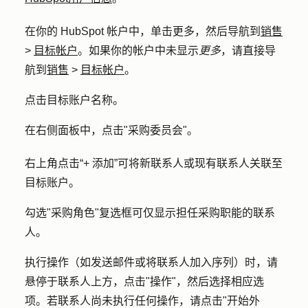
在你的 HubSpot 帐户中，单击
更多
，然后导航到
销售
>
目标帐户
。如果你的帐户中未显示
更多
，请直接导
航到
销售
>
目标帐户
。
点击
目标账户名称
。
在右侧面板中，点击"
采购委员会
"。
右上角点击
“+ 添加
”可将新联系人或现有联系人关联至
目标账户。
勾选"
采购角色
"复选框可仅显示担任采购职能的联系
人。
执行操作（如发送邮件或将联系人加入序列）时，请
悬停于联系人上方，点击
"操作"
，然后选择相应
选
项
。若联系人尚未执行任何操作，请点击"
开始外