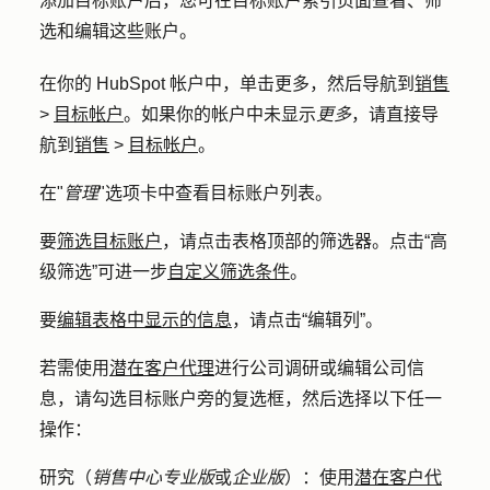
添加目标账户后，您可在目标账户索引页面查看、筛
选和编辑这些账户。
在你的 HubSpot 帐户中，单击
更多
，然后导航到
销售
>
目标帐户
。如果你的帐户中未显示
更多
，请直接导
航到
销售
>
目标帐户
。
在"
管理
"选项卡中查看目标账户列表。
要
筛选目标账户
，请点击表格顶部的
筛选器
。点击
“高
级筛选”
可进一步
自定义筛选条件
。
要
编辑表格中显示的信息
，请点击
“编辑列
”。
若需使用
潜在客户代理
进行公司调研或编辑公司信
息，请勾选目标账户旁的
复选框
，然后选择以下任一
操作：
研究（
销售中心
专业版
或
企业版
）：
使用
潜在客户代