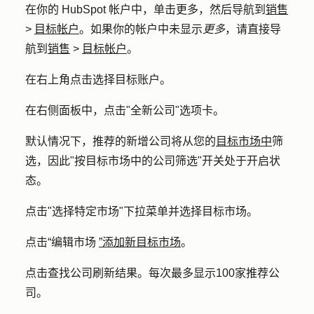
在你的 HubSpot 帐户中，单击
更多
，然后导航到
销售
>
目标帐户
。如果你的帐户中未显示
更多
，请直接导
航到
销售
>
目标帐户
。
在右上角点击
选择目标账户
。
在右侧面板中，点击"
全新公司"选项卡
。
默认情况下，推荐的新增公司将从您的
目标市场中
筛
选，因此"
按目标市场中的公司筛选
"开关处于开启状
态。
点击"
选择特定市场
"下拉菜单并选择
目标市场
。
点击
“编辑市场
”添加新目标市场
。
点击
查找公司
刷新结果。每次最多显示100家推荐公
司。