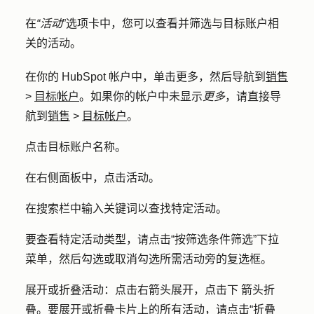
在
“活动
”选项卡中，您可以查看并筛选与目标账户相
关的活动。
在你的 HubSpot 帐户中，单击
更多
，然后导航到
销售
>
目标帐户
。如果你的帐户中未显示
更多
，请直接导
航到
销售
>
目标帐户
。
点击
目标账户名称
。
在右侧面板中，点击
活动
。
在搜索栏中输入关键词以查找特定活动。
要查看特定活动类型，请点击
“按筛选条件筛选
”下拉
菜单，然后勾选或取消勾选所需活动旁的
复选框
。
展开或折叠活动：点击
右箭头
展开，点击
下
箭头
折
叠。要展开或折叠卡片上的所有活动，请点击
“折叠