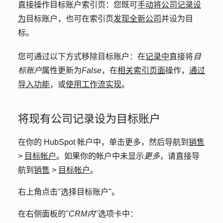
直接操作目标账户索引页：
您既可
手动将公司记录设
为
目标账户，也可在索引页
发现全新公司
并设为目
标。
您可通过以下方式移除目标账户：在
记录中
直接将
目
标账户
属性更新为
False
，在
相关索引页面
操作，
通过
导入功能
，或
使用工作流实现
。
将现有公司记录设为目标账户
在你的 HubSpot 帐户中，单击
更多
，然后导航到
销售
>
目标帐户
。如果你的帐户中未显示
更多
，请直接导
航到
销售
>
目标帐户
。
右上角点击"
选择目标账户
"。
在右侧面板的"
CRM内
"选项卡中：