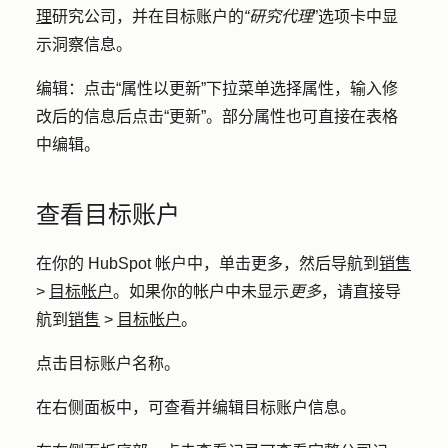
理
研究公司，并在目标账户的
“研究代理
”选项卡中显
示洞察信息。
编辑：
点击
“属性以更新
”下拉菜单选择
属性
，输入修
改后的信息后点击
“更新”
。部分属性也可直接在表格
中编辑。
查看目标账户
在你的 HubSpot 帐户中，单击
更多
，然后导航到
销售
>
目标帐户
。如果你的帐户中未显示
更多
，请直接导
航到
销售
>
目标帐户
。
点击
目标账户名称
。
在右侧面板中，可查看并编辑目标账户信息。