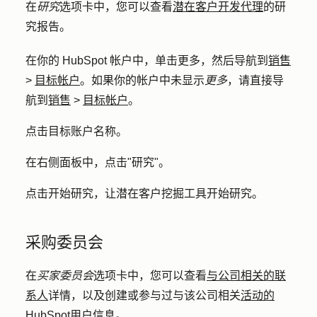
在
研究
选项卡中，您可以查看
潜在客户开发代理
的研
究报告。
在你的 HubSpot 帐户中，单击
更多
，然后导航到
销售
>
目标帐户
。如果你的帐户中未显示
更多
，请直接导
航到
销售
>
目标帐户
。
点击
目标账户名称
。
在右侧面板中，点击"
研究
"。
点击
开始研究
，让潜在客户挖掘工具开始研究。
采购委员会
在
买家委员会
选项卡中，您可以查看
与公司相关的联
系人
详情，以及创建或参与过与该公司相关
活动的
HubSpot用户信息
。