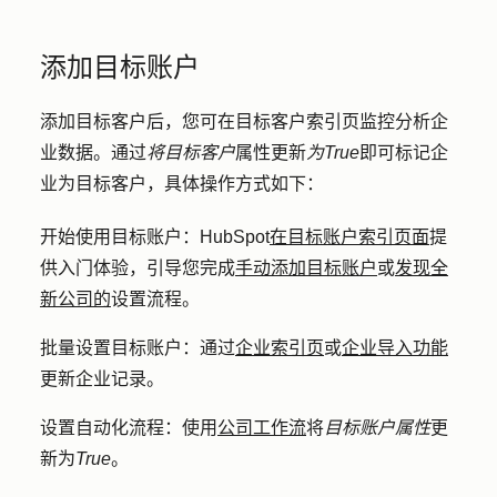
添加目标账户
添加目标客户后，您可在目标客户索引页监控分析企
业数据。通过
将目标客户
属性更新
为True
即可标记企
业为目标客户，具体操作方式如下：
开始使用目标账户：
HubSpot
在目标账户索引页面
提
供入门体验，引导您完成
手动添加目标账户
或
发现全
新公司的
设置流程。
批量设置目标账户：
通过
企业索引页
或
企业导入功能
更新企业记录。
设置自动化流程：
使用
公司工作流
将
目标账户属性
更
新为
True
。