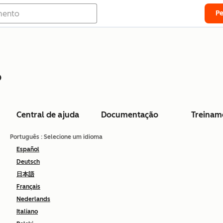
P
o
Central de ajuda
Documentação
Treinam
Português
: Selecione um idioma
Español
Deutsch
日本語
Français
Nederlands
Italiano