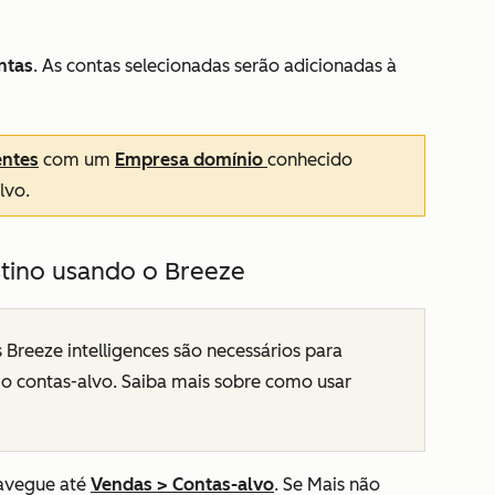
ntas
. As contas selecionadas serão adicionadas à
entes
com um
Empresa domínio
conhecido
lvo.
stino usando o Breeze
 Breeze intelligences são necessários para
o contas-alvo. Saiba mais sobre como usar
avegue até
Vendas
>
Contas-alvo
. Se
Mais
não