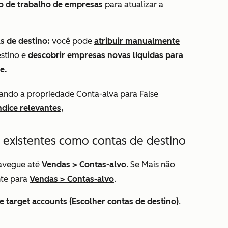
xo de trabalho de empresas
para atualizar a
s de destino:
você pode
atribuir manualmente
stino e
descobrir empresas novas líquidas para
e.
ando a propriedade Conta-alva para False
ndice relevantes,
s existentes como contas de destino
avegue até
Vendas
>
Contas-alvo
. Se
Mais
não
nte para
Vendas
>
Contas-alvo
.
 target accounts (Escolher contas de destino)
.