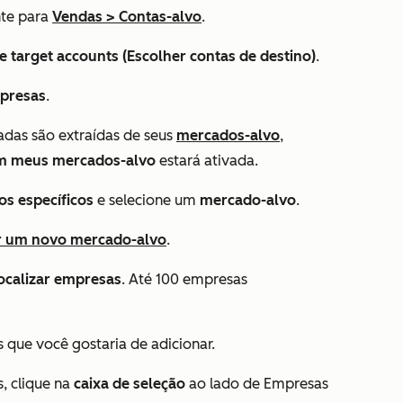
nte para
Vendas
>
Contas-alvo
.
 target accounts (Escolher contas de destino)
.
presas
.
das são extraídas de seus
mercados-alvo
,
em meus mercados-alvo
estará ativada.
s específicos
e selecione um
mercado-alvo
.
r um novo mercado-alvo
.
ocalizar empresas
. Até 100 empresas
que você gostaria de adicionar.
, clique na
caixa de seleção
ao lado de
Empresas