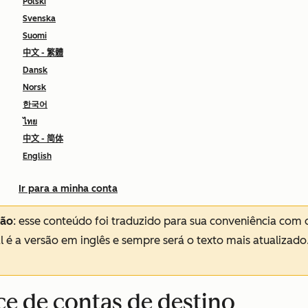
Polski
Svenska
Suomi
中文 - 繁體
Dansk
Norsk
한국어
ไทย
中文 - 简体
English
Ir para a minha conta
ção
: esse conteúdo foi traduzido para sua conveniência com 
al é a versão em inglês e sempre será o texto mais atualizado
ce de contas de destino