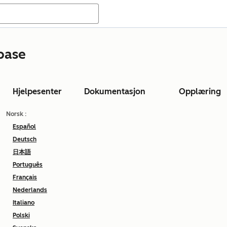
base
Hjelpesenter
Dokumentasjon
Opplæring
Norsk
:
Español
Deutsch
日本語
Português
Français
Nederlands
Italiano
Polski