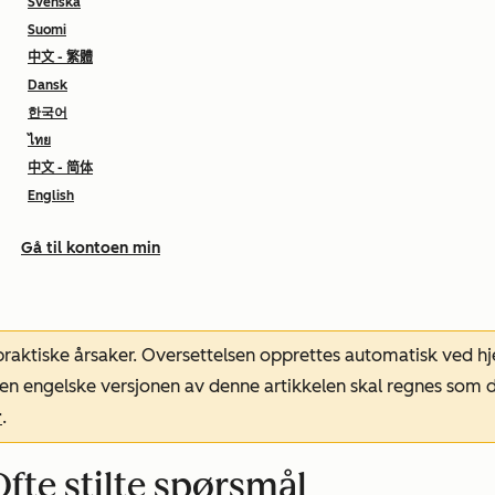
Svenska
Suomi
中文 - 繁體
Dansk
한국어
ไทย
中文 - 简体
English
Gå til kontoen min
 praktiske årsaker. Oversettelsen opprettes automatisk ved 
. Den engelske versjonen av denne artikkelen skal regnes so
r
.
fte stilte spørsmål