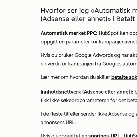
Hvorfor ser jeg «Automatisk 
(Adsense eller annet)» i Betalt
Automatisk merket PPC:
HubSpot kan oppd
oppgitt en parameter for kampanjenavnet
Hvis du bruker Google Adwords og har akti
en verdi for kampanjen fra Googles autom
Lær mer om hvordan du skiller
betalte sø
Innholdsnettverk (Adsense eller annet):
b
fikk ikke søkeordparameteren for det bet
I de fleste tilfeller sender ikke Adsense o
annonsens URL.
Hvis du opprettet en
sporings-URL
i HubS