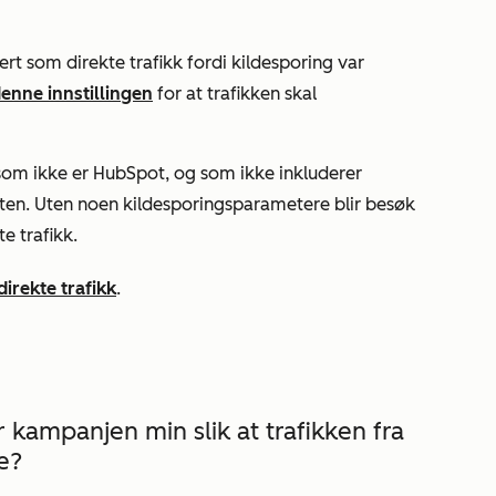
rt som direkte trafikk fordi
kildesporing
var
denne innstillingen
for at trafikken skal
 som ikke er HubSpot, og som ikke inkluderer
sten. Uten noen kildesporingsparametere blir besøk
te trafikk
.
direkte trafikk
.
 kampanjen min slik at trafikken fra
de?