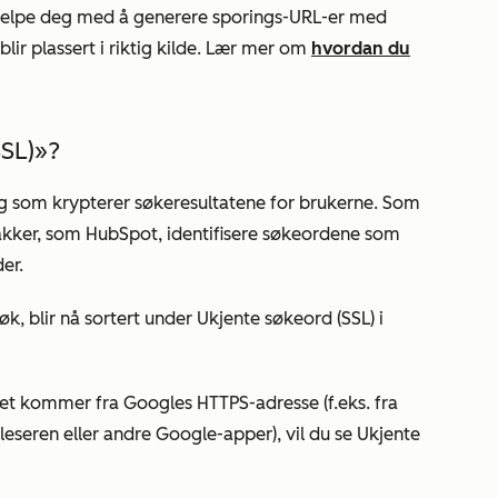
jelpe deg med å generere sporings-URL-er med
blir plassert i riktig kilde. Lær mer om
hvordan du
SL)»?
g som krypterer søkeresultatene for brukerne. Som
akker, som HubSpot, identifisere søkeordene som
er.
k, blir nå sortert under
Ukjente søkeord (SSL) i
ket kommer fra Googles HTTPS-adresse (f.eks. fra
eseren eller andre Google-apper), vil du se
Ukjente