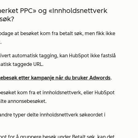
merket PPC» og «Innholdsnettverk
 søk?
age at besøket kom fra betalt søk, men fikk ikke
.
vert automatisk tagging, kan HubSpot ikke fastslå
atisk taggede URL.
kebesøk etter kampanje når du bruker Adwords
.
esøket kom fra et innholdsnettverk, eller HubSpot
alte annonsebesøket.
g andre typer delte innholdsnettverk søkeordet i
pot for å gruppere besøk under
Betalt søk
, kan det