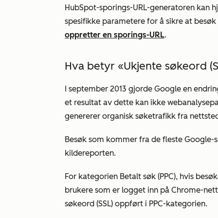
HubSpot-sporings-URL-generatoren kan h
spesifikke parametere for å sikre at besøk 
oppretter en sporings-URL
.
Hva betyr «Ukjente søkeord (S
I september 2013 gjorde Google en endrin
et resultat av dette kan ikke webanalysep
genererer organisk søketrafikk fra nettsted
Besøk som kommer fra de fleste Google-sø
kildereporten
.
For kategorien
Betalt søk (PPC)
, hvis besø
brukere som er logget inn på Chrome-nettl
søkeord (SSL)
oppført i PPC-kategorien.