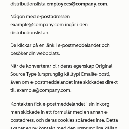
distributionslista
employees@company.com
.
Någon med e-postadressen
example@company.com
ingår i den
distributionslistan.
De klickar på en länk i e-postmeddelandet och
besöker din webbplats.
När de konverterar blir deras egenskap
Original
Source Type (ursprunglig
källtyp)
Email
(e-post),
även om e-postmeddelandet inte skickades direkt
till
example@company.com.
Kontakten fick e-postmeddelandet i sin inkorg
men skickade in ett formulär med en annan e-
postadress, och deras cookies spårades inte. Detta
skapar en ny kontakt med den ursprungliga källan