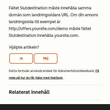
Fältet
Slutdestination
måste innehålla samma
domän som landningssidans URL. Om din annons
landningssida till exempel är
http://offers.yoursite.com/demo
måste
fältet
Slutdestination
innehålla
yoursite.com
.
Hjälpte artikeln?
Ja
Nej
Detta formulär används endast för dokumentationsfeedback.
Få
reda på hur du får hjälp med HubSpot
.
Relaterat innehåll