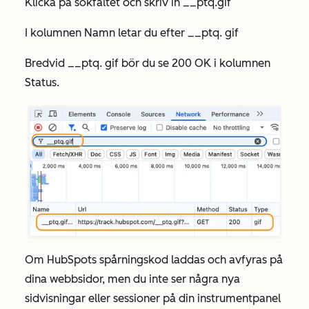
Klicka på sökfältet och skriv in __ptq.gif
I kolumnen
Namn
letar du efter __ptq.
gif
Bredvid __ptq.
gif
bör du se
200 OK
i kolumnen
Status
.
Om HubSpots spårningskod laddas och avfyras på
dina webbsidor, men du inte ser några nya
sidvisningar eller sessioner på din instrumentpanel