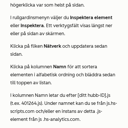
högerklicka var som helst på sidan.
I rullgardinsmenyn väljer du
Inspektera element
eller
Inspektera
. Ett verktygsfält visas längst ner
eller på sidan av skärmen.
Klicka på fliken
Nätverk
och uppdatera sedan
sidan.
Klicka på kolumnen
Namn
för att sortera
elementen i alfabetisk ordning och bläddra sedan
till toppen av listan.
I kolumnen
Namn
letar du efter
[ditt hubb-ID].js
(t.ex. 401264.
js
). Under namnet kan du se
från js.hs-
scripts.com
och/eller en instans av detta .js-
element
från
js
.hs-analytics.com
.