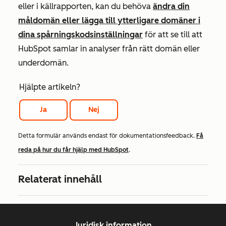
eller
i källrapporten, kan du behöva
ändra din
måldomän eller lägga till ytterligare domäner i
dina spårningskodsinställningar
för att se till att
HubSpot samlar in analyser från rätt domän eller
underdomän.
Hjälpte artikeln?
Ja
Nej
Detta formulär används endast för dokumentationsfeedback.
Få
reda på hur du får hjälp med HubSpot
.
Relaterat innehåll
Juridisk information