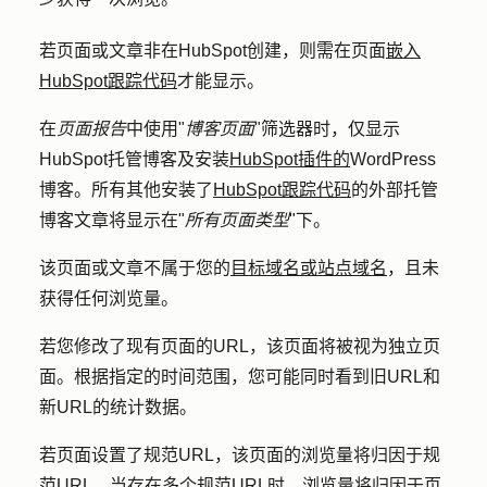
若页面或文章非在HubSpot创建，则需在页面
嵌入
HubSpot跟踪代码
才能显示。
在
页面报告
中使用"
博客页面
"筛选器时，仅显示
HubSpot托管博客及安装
HubSpot插件的
WordPress
博客。所有其他安装了
HubSpot跟踪代码
的外部托管
博客文章将显示在"
所有页面类型
"下。
该页面或文章不属于您的
目标域名或站点域名
，且未
获得任何浏览量。
若您修改了现有页面的URL，该页面将被视为独立页
面。根据指定的时间范围，您可能同时看到旧URL和
新URL的统计数据。
若页面设置了规范URL，该页面的浏览量将归因于规
范URL。当存在多个规范URL时，浏览量将归因于页