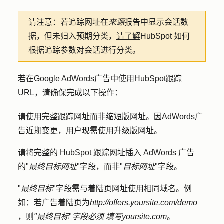
请注意
：若追踪网址在
来源
报告中显示会话数
据，但未归入预期分类，
请了解
HubSpot 如何
根据追踪参数对会话进行分类。
若在Google AdWords广告中使用HubSpot跟踪
URL，请确保完成以下操作：
请
使用完整
跟踪网址而非缩短版网址。
因AdWords广
告近期变更
，用户现需使用升级版网址。
请将完整的 HubSpot 跟踪网址插入 AdWords 广告
的"
最终目标网址
"字段，而非"
目标网址
"字段。
"
最终目标
"字段需与着陆页网址使用相同域名。例
如：若广告着陆页为
http://offers.yoursite.com/demo
，则
"最终目标
"
字段必须
填写yoursite.com
。