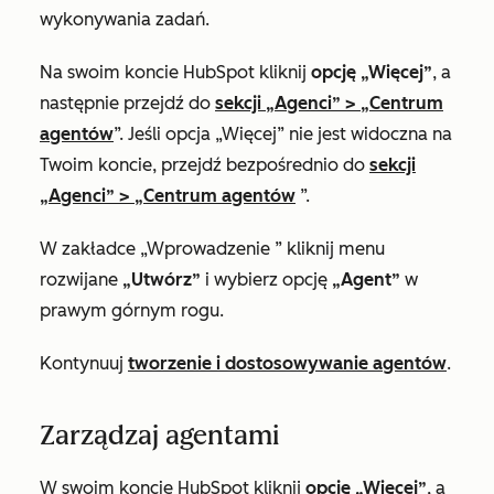
wykonywania zadań.
Na swoim koncie HubSpot kliknij
opcję „Więcej”
, a
następnie przejdź do
sekcji „Agenci”
>
„Centrum
agentów
”. Jeśli
opcja „Więcej”
nie jest widoczna na
Twoim koncie, przejdź bezpośrednio do
sekcji
„Agenci”
>
„Centrum agentów
”.
W zakładce
„Wprowadzenie
” kliknij menu
rozwijane
„Utwórz”
i wybierz opcję
„Agent”
w
prawym górnym rogu.
Kontynuuj
tworzenie i dostosowywanie agentów
.
Zarządzaj agentami
W swoim koncie HubSpot kliknij
opcję „Więcej”
, a