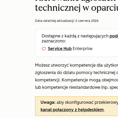
technicznej w oparci
Data ostatniej aktualizacji:
2 czerwca 2026
Dostępne z każdą z następujących
pod
zaznaczono:
Service Hub
Enterprise
Możesz utworzyć kompetencje dla użytkow
zgłoszenia do działu pomocy technicznej
kompetencji.
Kompetencje mogą obejmować 
lub kompetencje niestandardowe (np. specj
Uwaga:
aby skonfigurować przekierowy
kanał połączony z helpdeskiem
.