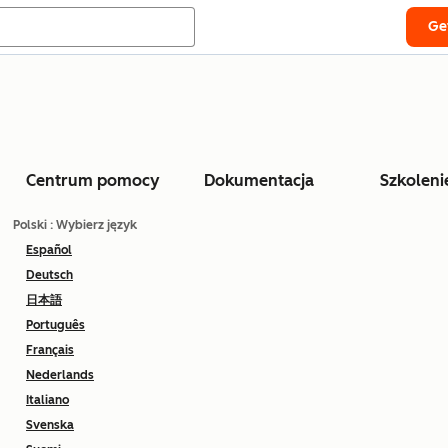
Ge
Centrum pomocy
Dokumentacja
Szkoleni
Polski
: Wybierz język
Español
Deutsch
日本語
Português
Français
Nederlands
Italiano
Svenska