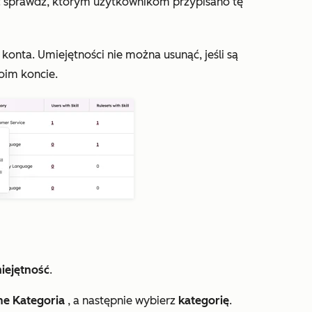
: sprawdź, którym użytkownikom przypisano tę
konta. Umiejętności nie można usunąć, jeśli są
oim koncie.
iejętność
.
ne Kategoria
, a następnie wybierz
kategorię
.