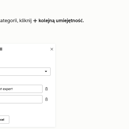
tegorii, kliknij
kolejną umiejętność.
add