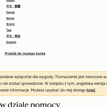
Suomi
中文 - 繁體
Dansk
Norsk
한국어
ไทย
中文 - 简体
English
Przejdź do mojego konta
t podane wyłącznie dla wygody. Tłumaczenie jest tworzone 
nie zostać sprawdzone. W związku z tym, angielska wersja 
owsze informacje. Możesz uzyskać do niej dostęp
tutaj
.
 w dziale pomocy