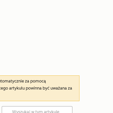
automatycznie za pomocą
tego artykułu powinna być uważana za