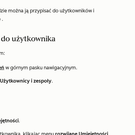
dzie można ją przypisać do użytkowników i
e
.
i do użytkownika
m:
eń
w górnym pasku nawigacyjnym.
Użytkownicy i zespoły
.
jętności
.
ytkownika, klikając menu
rozwijane Umiejętności