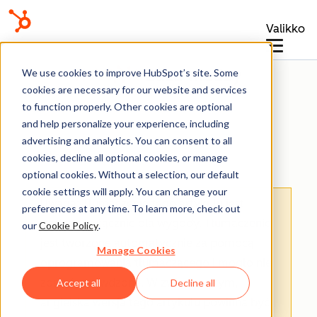
Valikko
Baza wiedzy
We use cookies to improve HubSpot’s site. Some
cookies are necessary for our website and services
to function properly. Other cookies are optional
and help personalize your experience, including
advertising and analytics. You can consent to all
Rekordy
cookies, decline all optional cookies, or manage
optional cookies. Without a selection, our default
cookie settings will apply. You can change your
Uwaga: Tłumaczenie tego artykułu jest
preferences at any time. To learn more, check out
podane wyłącznie dla wygody. Tłumaczenie
our
Cookie Policy
.
jest tworzone automatycznie za pomocą
Manage Cookies
oprogramowania tłumaczącego i mogło nie
zostać sprawdzone. W związku z tym,
Accept all
Decline all
angielska wersja tego artykułu powinna być