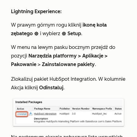
Lightning Experience:
W prawym górnym rogu kliknij
ikonę koła
zębatego
i wybierz
Setup
.
settings
settings
W menu na lewym pasku bocznym przejdź do
pozycji
Narzędzia platformy >
Aplikacje >
Pakowanie
>
Zainstalowane pakiety
.
Zlokalizuj pakiet
HubSpot
Integration. W kolumnie
Akcja
kliknij
Odinstaluj
.