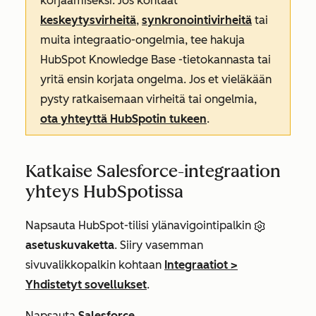
korjaamiseksi. Jos kohtaat
keskeytysvirheitä
,
synkronointivirheitä
tai
muita integraatio-ongelmia, tee hakuja
HubSpot Knowledge Base -tietokannasta tai
yritä ensin korjata ongelma. Jos et vieläkään
pysty ratkaisemaan virheitä tai ongelmia,
ota yhteyttä HubSpotin tukeen
.
Katkaise Salesforce-integraation
yhteys HubSpotissa
Napsauta HubSpot-tilisi ylänavigointipalkin
asetuskuvaketta
. Siiry vasemman
sivuvalikkopalkin kohtaan
Integraatiot
>
Yhdistetyt sovellukset
.
Napsauta
Salesforce
.