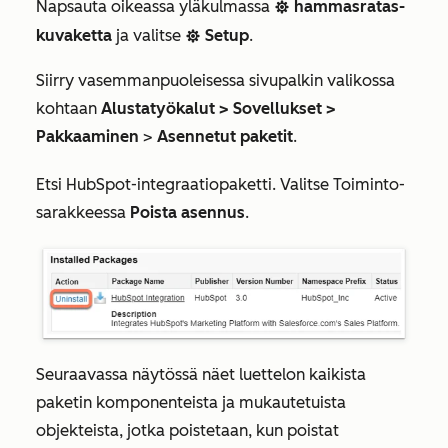
Napsauta oikeassa yläkulmassa
hammasratas-
settings
kuvaketta
ja valitse
Setup
.
settings
Siirry vasemmanpuoleisessa sivupalkin valikossa
kohtaan
Alustatyökalut >
Sovellukset >
Pakkaaminen
>
Asennetut paketit
.
Etsi
HubSpot-integraatiopaketti
. Valitse
Toiminto-
sarakkeessa
Poista asennus
.
Seuraavassa näytössä näet luettelon kaikista
paketin komponenteista ja mukautetuista
objekteista, jotka poistetaan, kun poistat