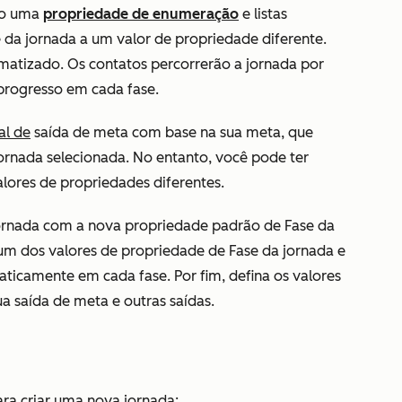
ndo uma
propriedade de enumeração
e listas
e da jornada a um valor de propriedade diferente.
atizado. Os contatos percorrerão a jornada por
progresso em cada fase.
al de
saída de meta
com base na sua meta, que
ornada selecionada. No entanto, você pode ter
alores de propriedades diferentes.
jornada com a nova propriedade padrão de
Fase da
a um dos valores de propriedade de
Fase da jornada
e
ticamente em cada fase. Por fim, defina os valores
ua
saída de meta
e outras
saídas
.
ara criar uma nova jornada: