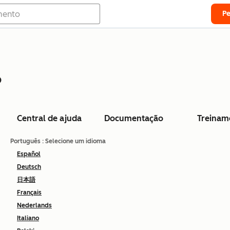
P
o
Central de ajuda
Documentação
Treinam
Português
: Selecione um idioma
Español
Deutsch
日本語
Français
Nederlands
Italiano