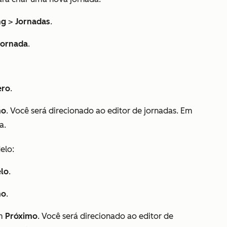
ng
>
Jornadas
.
 jornada
.
ero
.
mo
. Você será direcionado ao editor de jornadas. Em
da.
elo:
lo
.
mo
.
em
Próximo
. Você será direcionado ao editor de