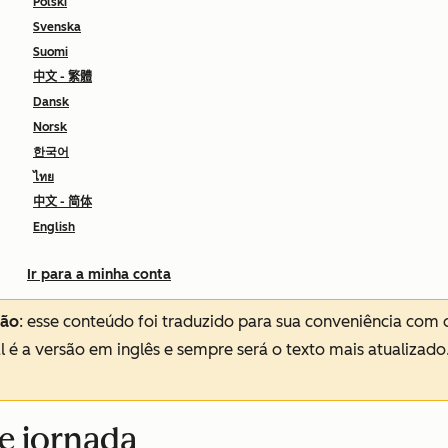
Polski
Svenska
Suomi
中文 - 繁體
Dansk
Norsk
한국어
ไทย
中文 - 简体
English
Ir para a minha conta
ção
: esse conteúdo foi traduzido para sua conveniência com 
al é a versão em inglês e sempre será o texto mais atualizado
e jornada