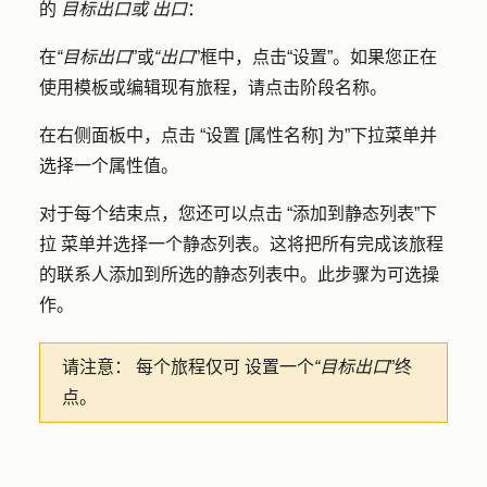
的
目标出口或
出口
：
在
“目标出口
”或
“出口
”框中，点击
“设置”
。如果您正在
使用模板或编辑现有旅程，请点击
阶段名称
。
在右侧面板中，点击
“设置 [属性名称] 为”
下拉菜单并
选择一个
属性值
。
对于每个结束点，您还可以点击
“添加到静态列表”下
拉
菜单并选择一个
静态列表
。这将把所有完成该旅程
的联系人添加到所选的静态列表中。此步骤为可选操
作。
请注意：
每个旅程仅
可
设置一个
“目标出口
”终
点。