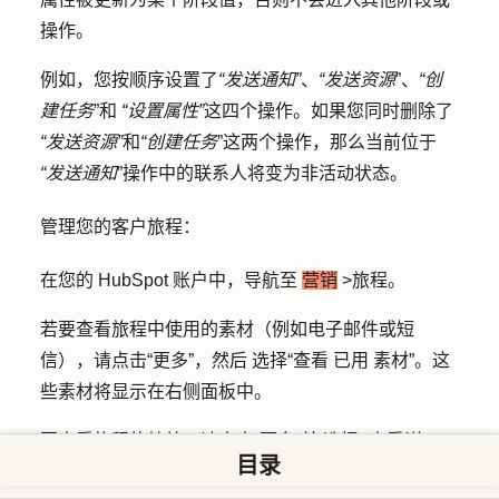
操作。
例如，您按顺序设置了
“发送通知”
、
“发送资源
”、
“创
建任务
”和
“设置属性”
这四个操作。如果您同时删除了
“发送资源”
和
“创建任务
”这两个操作，那么当前位于
“发送通知
”操作中的联系人将变为非活动状态。
管理您的客户旅程：
在您的 HubSpot 账户中，导航至
营销
>
旅程
。
若要查看旅程中使用的素材（例如电子邮件或短
信），请点击
“更多”，然后
选择
“查看
已用
素材
”。这
些素材将显示在右侧面板中。
要查看旅程的绩效，请点击
“更多”并
选择
“查看详
目录
情
”。