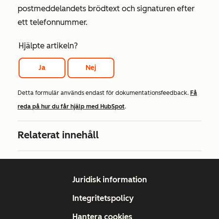
postmeddelandets brödtext och signaturen efter
ett telefonnummer.
Hjälpte artikeln?
Ja
Nej
Detta formulär används endast för dokumentationsfeedback.
Få
reda på hur du får hjälp med HubSpot
.
Relaterat innehåll
Juridisk information
Integritetspolicy
Hantera cookies