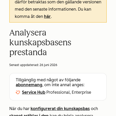
därför betraktas som den gällande versionen
med den senaste informationen. Du kan
komma åt den
här
.
Analysera
kunskapsbasens
prestanda
Senast uppdaterad:
26 juni 2026
Tillgänglig med något av följande
abonnemang
, om inte annat anges:
Service Hub
Professional, Enterprise
När du har
konfigurerat din kunskapsbas
och
skapat artiklar i den
kan du börja analysera