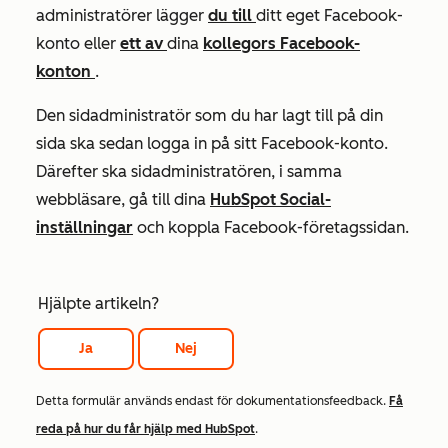
administratörer lägger
du till
ditt eget Facebook-
konto eller
ett av
dina
kollegors Facebook-
konton
.
Den sidadministratör som du har lagt till på din
sida ska sedan logga in på sitt Facebook-konto.
Därefter ska sidadministratören, i samma
webbläsare, gå till dina
HubSpot Social-
inställningar
och koppla Facebook-företagssidan.
Hjälpte artikeln?
Ja
Nej
Detta formulär används endast för dokumentationsfeedback.
Få
reda på hur du får hjälp med HubSpot
.