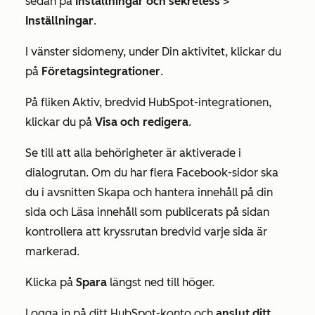
sedan på
Inställningar och sekretess
>
Inställningar
.
I vänster sidomeny, under
Din aktivitet
, klickar du
på
Företagsintegrationer
.
På fliken Aktiv, bredvid
HubSpot-integrationen
,
klickar du på
Visa och redigera
.
Se till att alla behörigheter är aktiverade i
dialogrutan. Om du har flera Facebook-sidor ska
du i avsnitten
Skapa och hantera innehåll på din
sida
och
Läsa innehåll som publicerats på sidan
kontrollera att kryssrutan bredvid varje sida är
markerad.
Klicka på
Spara
längst ned till höger.
Logga in på ditt HubSpot-konto och
anslut ditt