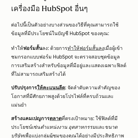
เครื่องมือ HubSpot อื่นๆ
ต่อไปนี้เป็นตัวอย่างบางส่วนของวิธีที่คุณสามารถใช้
ข้อมูลที่มีประโยชน์ในบัญชี HubSpot ของคุณ:
ทำให้
ฟอร์มสั้น
ลง: ด้วยการ
ทำให้ฟอร์มสั้นลง
เมื่อผู้เข้า
ชมกรอกแบบฟอร์ม HubSpot จะตรวจสอบชุดข้อมูล
การเสริมสร้างสำหรับข้อมูลที่มีอยู่และแสดงเฉพาะฟิลด์
ที่ไม่สามารถเสริมสร้างได้
ปรับปรุงการ
ให้คะแนนลีด
: จัดลำดับความสำคัญของ
โอกาสที่มีศักยภาพสูงด้วยโปรไฟล์ที่ครบถ้วนและ
แม่นยำ
สร้างแคมเปญการ
ตลาด
ที่ตรงเป้าหมาย: ใช้ฟิลด์ที่มี
ประโยชน์เช่น
ตำแหน่งงาน
อุตสาหกรรม
และ
ขนาด
บริษัท
เพื่อแบ่งกลุ่มผู้ชมของคุณได้อย่างมีประสิทธิภาพ