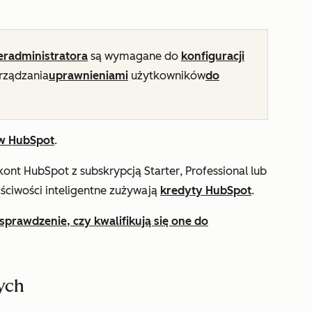
eradministratora
są wymagane do
konfiguracji
rządzania
uprawnieniami
użytkowników
do
w HubSpot
.
kont HubSpot z subskrypcją
Starter
,
Professional
lub
aściwości inteligentne zużywają
kredyty HubSpot
.
sprawdzenie, czy kwalifikują się one do
ych