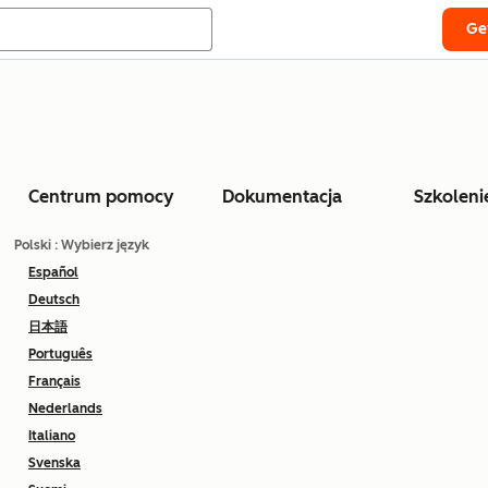
Ge
Centrum pomocy
Dokumentacja
Szkoleni
Polski
: Wybierz język
Español
Deutsch
日本語
Português
Français
Nederlands
Italiano
Svenska