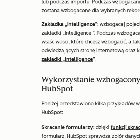
lub podczas importu. Podczas wzbogacania 
zostaną wzbogacone dla wybranych rekord
Zakładka „Intelligence
”: wzbogacaj pojed
zakładki
„Intelligence
”. Podczas wzbogac
właściwości, które chcesz wzbogacić, a ta
odwiedzających stronę internetową oraz kwa
zakładki „Intelligence
”.
Wykorzystanie wzbogacony
HubSpot
Poniżej przedstawiono kilka przykładów 
HubSpot:
Skracanie formularzy
: dzięki
funkcji skra
formularz, HubSpot sprawdza zbiór danyc