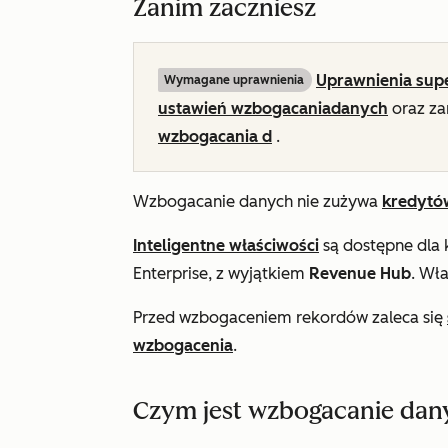
Zanim zaczniesz
Uprawnienia sup
Wymagane uprawnienia
ustawień wzbogacania
danych
oraz za
wzbogacania d
.
Wzbogacanie danych nie zużywa
kredytó
Inteligentne właściwości
są dostępne dla 
Enterprise
, z wyjątkiem
Revenue Hub
. Wł
Przed wzbogaceniem rekordów zaleca się
wzbogacenia
.
Czym jest wzbogacanie dan