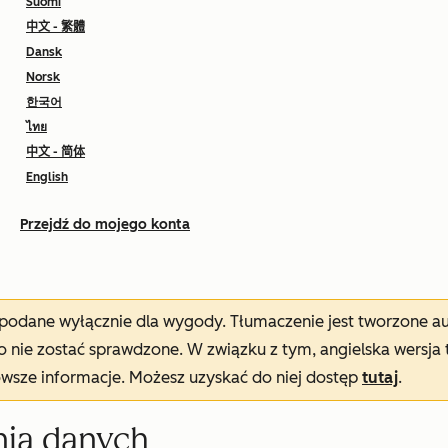
Suomi
中文 - 繁體
Dansk
Norsk
한국어
ไทย
中文 - 简体
English
Przejdź do mojego konta
t podane wyłącznie dla wygody. Tłumaczenie jest tworzone 
nie zostać sprawdzone. W związku z tym, angielska wersja 
owsze informacje. Możesz uzyskać do niej dostęp
tutaj
.
nia danych