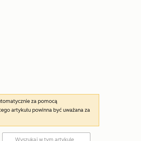
automatycznie za pomocą
tego artykułu powinna być uważana za