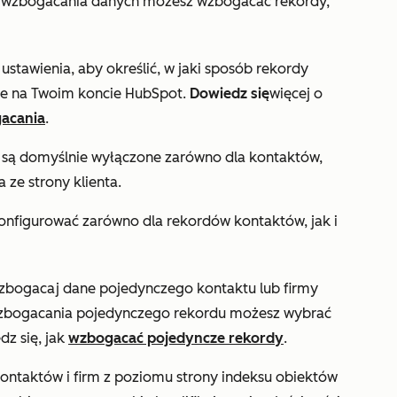
eń wzbogacania danych możesz wzbogacać rekordy,
j
ustawienia, aby określić, w jaki sposób rekordy
ne na Twoim koncie HubSpot.
Dowiedz się
więcej o
acania
.
są domyślnie wyłączone zarówno dla kontaktów,
a ze strony klienta.
onfigurować zarówno dla rekordów kontaktów, jak i
wzbogacaj dane pojedynczego kontaktu lub firmy
wzbogacania pojedynczego rekordu możesz wybrać
dz się, jak
wzbogacać pojedyncze rekordy
.
kontaktów i firm z poziomu strony indeksu obiektów