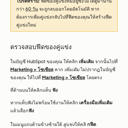
โปรดทราบ:
ฟีดของคู่แข่งที่มีอยู่ซึ่งไม่ได้ดูมานาน
กว่า
60 วัน
จะถูกลบออกโดยอัตโนมัติ หาก
ต้องการเพิ่มคู่แข่งกลับไปที่ฟีดของคุณให้สร้างฟีด
คู่แข่งใหม่
ตรวจสอบฟีดของคู่แข่ง
ในบัญชี HubSpot ของคุณ ให้คลิก
เพิ่มเติม
จากนั้นไปที่
Marketing
>
โซเชียล
หาก
เพิ่มเติม
ไม่ปรากฏในบัญชี
ของคุณ ให้ไปที่
Marketing
>
โซเชียล
โดยตรง
ที่ด้านบนให้คลิกแท็บ
ฟัง
หากแท็บฟังไม่พร้อมใช้งานให้คลิก
เครื่องมือเพิ่มเติม
แล้ว
เลือก
ฟัง
ในเมนูแถบด้านข้างซ้ายใต้
คู่แข่ง
ให้คลิ
กฟีด