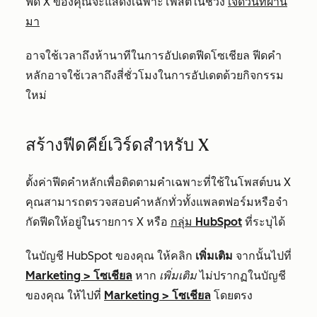
ฟีด X ของคุณจะแสดงเฉพาะโพสต์ในช่วง
เจ็ดวันที่ผ่าน
มา
อาจใช้เวลาถึงห้านาทีในการอัปเดตฟีดโซเชียล ฟีดคำ
หลักอาจใช้เวลาถึงสี่ชั่วโมงในการอัปเดตด้วยกิจกรรม
ใหม่
สร้างฟีดคีย์เวิร์ดสำหรับ X
ตั้งค่าฟีดคำหลักเพื่อติดตามคำเฉพาะที่ใช้ในโพสต์บน X
คุณสามารถตรวจสอบคำหลักทั่วทั้งแพลตฟอร์มหรือจำ
กัดฟีดให้อยู่ในรายการ X หรือ
กลุ่ม HubSpot
ที่ระบุได้
ในบัญชี HubSpot ของคุณ ให้คลิก
เพิ่มเติม
จากนั้นไปที่
Marketing
>
โซเชียล
หาก
เพิ่มเติม
ไม่ปรากฏในบัญชี
ของคุณ ให้ไปที่
Marketing
>
โซเชียล
โดยตรง