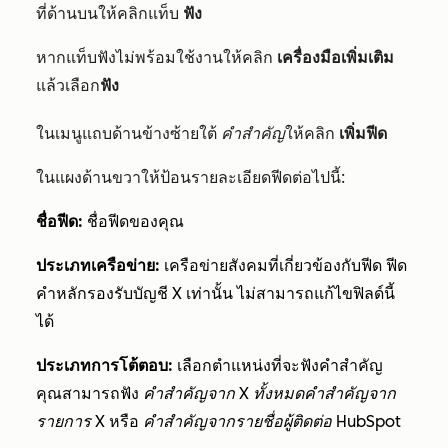
ที่ด้านบนให้คลิกแท็บ
ฟัง
หากแท็บฟังไม่พร้อมใช้งานให้คลิก
เครื่องมือเพิ่มเติม
แล้ว
เลือก
ฟัง
ในเมนูแถบด้านข้างซ้ายใต้
คำสำคัญ
ให้คลิก
เพิ่มฟีด
ในแผงด้านขวาให้ป้อนรายละเอียดฟีดต่อไปนี้:
ชื่อฟีด:
ชื่อฟีดของคุณ
ประเภทเครือข่าย:
เครือข่ายสังคมที่เกี่ยวข้องกับฟีด ฟีด
คำหลักรองรับบัญชี X เท่านั้น ไม่สามารถแก้ไขฟิลด์นี้
ได้
ประเภทการโต้ตอบ:
เลือกตำแหน่งที่จะฟังคำสำคัญ
คุณสามารถฟัง
คำสำคัญจาก X ทั้งหมดคำสำคัญจาก
รายการ X
หรือ
คำสำคัญจากรายชื่อผู้ติดต่อ HubSpot