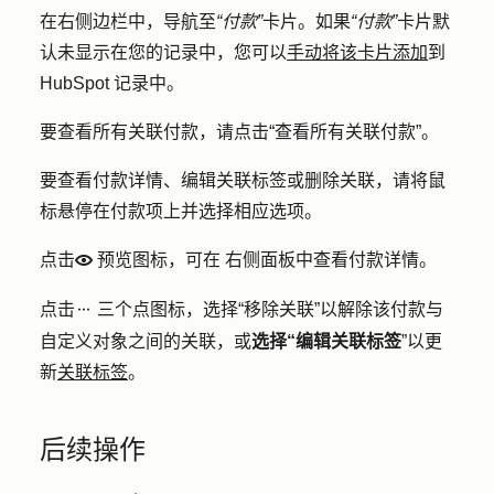
在右侧边栏中，导航至
“付款”
卡片。如果
“付款”
卡片默
认未显示在您的记录中，您可以
手动将该卡片添加
到
HubSpot 记录中。
要查看所有关联付款，请点击
“查看所有关联付款
”。
要查看付款详情、编辑关联标签或删除关联，请将鼠
标悬停在付款项上并选择相应选项。
点击
预览图标，可在
右侧面板中查看付款详情。
preview
点击
三个点图标
，选择
“移除关联
”以解除该付款与
ellipses
自定义对象之间的关联，或
选择“编辑关联标签
”以更
新
关联标签
。
后续操作