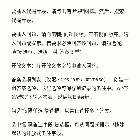
要插入代码片段，请点击
片段
”图标。然后，搜索
textSnippets
代码片段。
要插入问题，请点击
问题
图标。在右侧面板中，输
questionAnswer
入
问题
或
提示
。若要求必须回答该问题，请勾选
“必
填”
复选框。选择一种
“答案类型
”：
开放文本：
在开放文本字段中输入回答。
答案选项列表（仅限
Sales Hub Enterprise
）：
创建一
组答案选项，这些选项可保存到记录的备注中。
在“答
案选项”
下输入
答案
，然后按
Enter
键。
勾选
“仅限单选
”复选框，以禁止选择多个答案。
选中
“隐藏备注字段
”复选框，可从问题或提示中移除
默认的开放式备注字段。