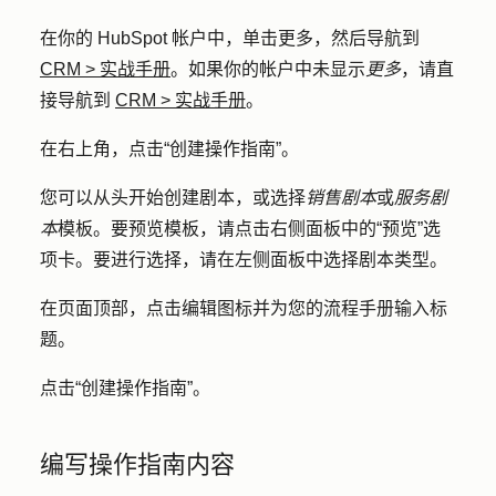
在你的 HubSpot 帐户中，单击
更多
，然后导航到
CRM
>
实战手册
。如果你的帐户中未显示
更多
，请直
接导航到
CRM
>
实战手册
。
在右上角，点击
“创建操作指南
”。
您可以从头开始创建剧本，或选择
销售剧本
或
服务剧
本
模板。要预览模板，请点击右侧面板中的
“预览”
选
项卡。要进行选择，请在左侧面板中选择
剧本类型
。
在页面顶部，点击
编辑
图标并为您的流程手册输入
标
题
。
点击
“创建操作指南”
。
编写操作指南内容