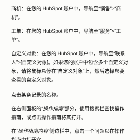
商机：
在您的 HubSpot 账户中，导航至
“销售”
>
“商
机”
。
工单：
在您的 HubSpot 账户中，导航
至“服务”
>
“工
单”
。
自定义对象：
在您的 HubSpot 账户中，导航至
“联系
人”>
[自定义对象]
。如果您的账户中包含多个自定义对
象，请将鼠标悬停在
“自定义对象”上
，然后选择您要
查看的
自定义对象
。
点击某条记录的
名称
。
在右侧面板的
“操作指南”
部分，使用
搜索栏
查找操作
指南，或点击
操作指南
将其打开。
在
“操作指南内容
”侧边栏中，点击一个
问题
以在操作
指南中打开它。