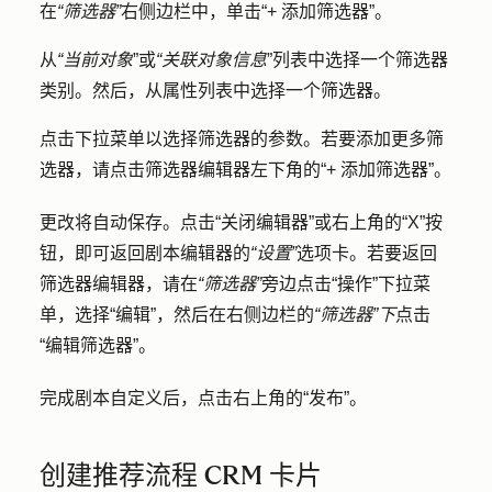
在
“筛选器”
右侧边栏中，单击
“+ 添加筛选器
”。
从
“当前对象
”或
“关联对象信息
”列表中选择一个
筛选器
类别
。然后，从属性列表中选择一个
筛选器
。
点击下拉菜单
以选择筛选器的
参数
。若要添加更多筛
选器，请点击筛选器编辑器左下角的
“+ 添加筛选器”
。
更改将自动保存。点击
“关闭编辑器
”或右上角的
“X”
按
钮，即可返回剧本编辑器的
“设置”
选项卡。若要返回
筛选器编辑器，请在
“筛选器”
旁边点击
“操作”
下拉菜
单，选择
“编辑
”，然后在右侧边栏的
“筛选器”下
点击
“编辑筛选器”
。
完成剧本自定义后，点击右上角的
“发布”
。
创建推荐流程 CRM 卡片