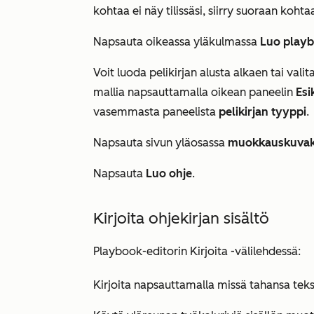
kohtaa ei näy tilissäsi, siirry suoraan koht
Napsauta oikeassa yläkulmassa
Luo play
Voit luoda pelikirjan alusta alkaen tai valit
mallia napsauttamalla oikean paneelin
Esi
vasemmasta paneelista
pelikirjan tyyppi
.
Napsauta sivun yläosassa
muokkauskuva
Napsauta
Luo ohje
.
Kirjoita ohjekirjan sisältö
Playbook-editorin
Kirjoita
-välilehdessä:
Kirjoita napsauttamalla missä tahansa tekst