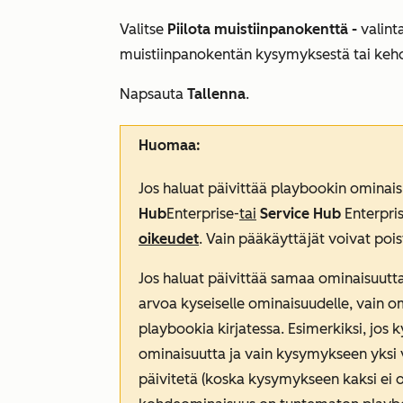
Valitse
Piilota muistiinpanokenttä -
valint
muistiinpanokentän kysymyksestä tai keho
Napsauta
Tallenna
.
Huomaa:
Jos haluat päivittää playbookin ominais
Hub
Enterprise-
tai
Service Hub
Enterpri
oikeudet
. Vain pääkäyttäjät voivat po
Jos haluat päivittää samaa ominaisuutta
arvoa kyseiselle ominaisuudelle, vain o
playbookia kirjatessa. Esimerkiksi, jos 
ominaisuutta ja vain kysymykseen yksi 
päivitetä (koska kysymykseen kaksi ei o