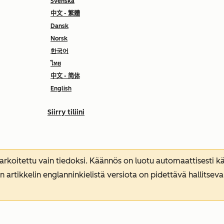
Svenska
中文 - 繁體
Dansk
Norsk
한국어
ไทย
中文 - 简体
English
Siirry tiliini
koitettu vain tiedoksi. Käännös on luotu automaattisesti kää
n artikkelin englanninkielistä versiota on pidettävä hallitsev