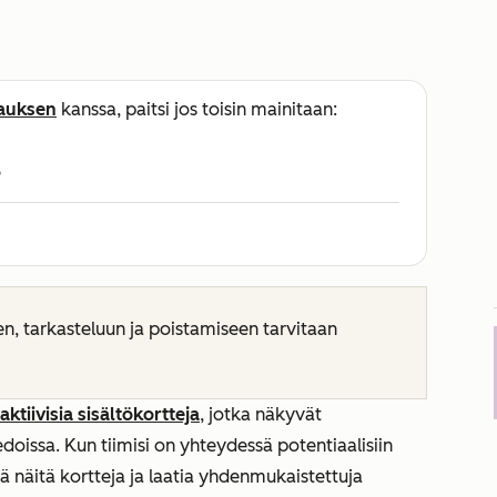
lauksen
kanssa, paitsi jos toisin mainitaan:
e
 tarkasteluun ja poistamiseen tarvitaan
aktiivisia sisältökortteja
, jotka näkyvät
iedoissa. Kun tiimisi on yhteydessä potentiaalisiin
ää näitä kortteja ja laatia yhdenmukaistettuja