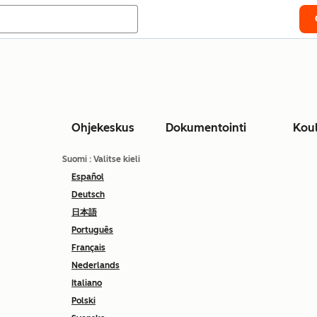
Ohjekeskus
Dokumentointi
Kou
Suomi
: Valitse kieli
Español
Deutsch
日本語
Português
Français
Nederlands
Italiano
Polski