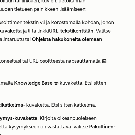
iluun tai linkkien, kuvien, tietokannan
 uuden tietueen painikkeen lisäämiseen:
osoittimen tekstin yli ja korostamalla kohdan, johon
-kuvaketta
ja liitä linkki
URL-tekstikenttään
. Valitse
alintaruutu tai
Ohjeista hakukoneita olemaan
okoneeltasi tai URL-osoitteesta napsauttamalla
insertImage
tamalla
Knowledge Base
kuvaketta. Etsi sitten
cap
tikatkelma-
kuvaketta. Etsi sitten katkelma.
ymys-kuvaketta
. Kirjoita oikeanpuoleiseen
, että kysymykseen on vastattava, valitse
Pakollinen-