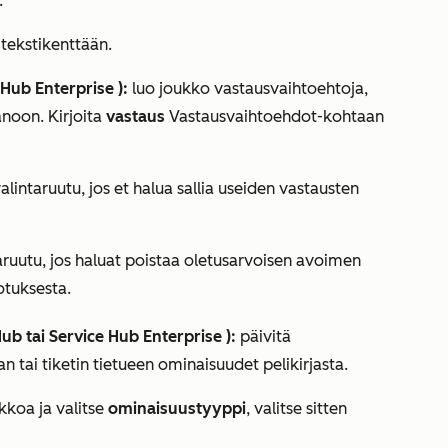
:
tekstikenttään.
 Hub Enterprise
):
luo joukko vastausvaihtoehtoja,
anoon. Kirjoita
vastaus
Vastausvaihtoehdot-kohtaan
alintaruutu, jos et halua sallia useiden vastausten
aruutu, jos haluat poistaa oletusarvoisen avoimen
otuksesta.
Hub
tai
Service Hub Enterprise
):
päivitä
n tai tiketin tietueen ominaisuudet pelikirjasta.
kkoa ja valitse
ominaisuustyyppi
, valitse sitten