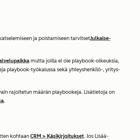
tselemiseen ja poistamiseen tarvitset
Julkaise-
alvelupaikka
mutta joilla ei ole playbook-oikeuksia,
keja playbook-työkalussa sekä yhteyshenkilö-, yritys-
vain rajoitetun määrän playbookeja. Lisätietoja on
sa
.
sitten kohtaan
CRM
>
Käsikirjoitukset
. Jos
Lisää
-