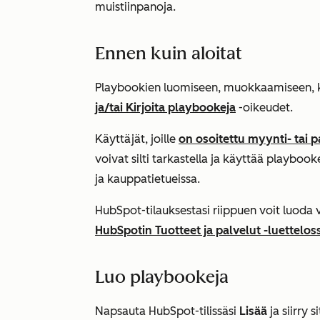
muistiinpanoja.
Ennen kuin aloitat
Playbookien luomiseen, muokkaamiseen, ka
ja/tai Kirjoita playbookeja
-oikeudet.
Käyttäjät, joille
on osoitettu
myynti-
tai
p
voivat silti tarkastella ja käyttää playboo
ja kauppatietueissa.
HubSpot-tilauksestasi riippuen voit luoda 
HubSpotin Tuotteet ja palvelut -luettelos
Luo playbookeja
Napsauta HubSpot-tilissäsi
Lisää
ja siirry 