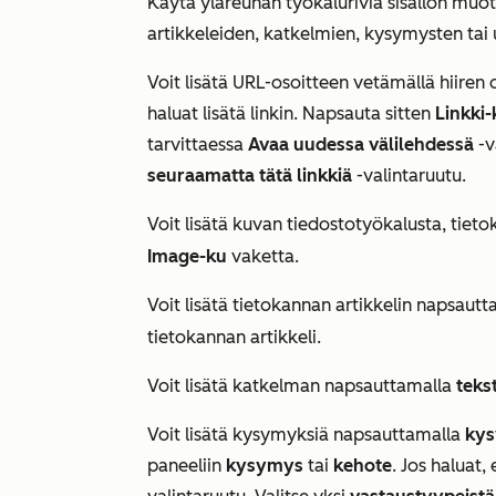
Käytä yläreunan työkaluriviä sisällön muoto
artikkeleiden, katkelmien, kysymysten tai
Voit lisätä URL-osoitteen vetämällä hiiren 
haluat lisätä linkin. Napsauta sitten
Linkki
tarvittaessa
Avaa uudessa välilehdessä
-v
seuraamatta tätä linkkiä
-valintaruutu.
Voit lisätä kuvan tiedostotyökalusta, tiet
Image-ku
vaketta.
Voit lisätä tietokannan artikkelin napsaut
tietokannan artikkeli.
Voit lisätä katkelman napsauttamalla
teks
Voit lisätä kysymyksiä napsauttamalla
kys
paneeliin
kysymys
tai
kehote
. Jos haluat