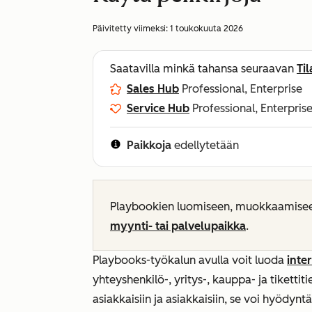
Päivitetty viimeksi:
1 toukokuuta 2026
Saatavilla minkä tahansa seuraavan
Ti
Sales Hub
Professional, Enterprise
Service Hub
Professional, Enterpris
Paikkoja
edellytetään
Playbookien luomiseen, muokkaamiseen,
myynti- tai palvelupaikka
.
Playbooks-työkalun avulla voit luoda
inter
yhteyshenkilö-, yritys-, kauppa- ja tikettit
asiakkaisiin ja asiakkaisiin, se voi hyödynt