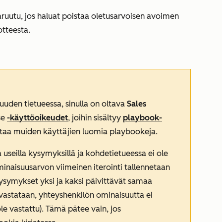
aruutu, jos haluat poistaa oletusarvoisen avoimen
tteesta.
uuden tietueessa, sinulla on oltava
Sales
se
-käyttöoikeudet
, joihin sisältyy
playbook-
istaa muiden käyttäjien luomia playbookeja.
 useilla kysymyksillä ja kohdetietueessa ei ole
minaisuusarvon viimeinen iterointi tallennetaan
kysymykset yksi ja kaksi päivittävät samaa
vastataan, yhteyshenkilön ominaisuutta ei
le vastattu). Tämä pätee vain, jos