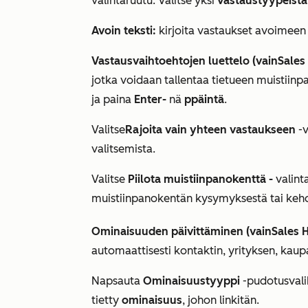
valintaruutu. Valitse yksi
vastaustyypeistä
Avoin teksti:
kirjoita vastaukset avoimeen 
Vastausvaihtoehtojen luettelo (vain
Sales
jotka voidaan tallentaa tietueen muistiinp
ja paina
Enter-
nä
ppäintä
.
Valitse
Rajoita vain yhteen vastaukseen
-v
valitsemista.
Valitse
Piilota muistiinpanokenttä -
valint
muistiinpanokentän kysymyksestä tai keh
Ominaisuuden päivittäminen (vain
Sales 
automaattisesti kontaktin, yrityksen, kaupa
Napsauta
Ominaisuustyyppi
-pudotusvali
tietty
ominaisuus
, johon linkitän.