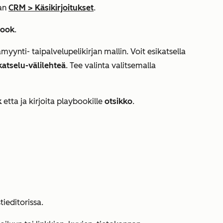
aan
CRM
>
Käsikirjoitukset
.
book
.
a
myynti-
tai
palvelupelikirjan
mallin. Voit esikatsella
katselu-välilehteä
. Tee valinta valitsemalla
k
etta ja kirjoita playbookille
otsikko
.
ieditorissa.