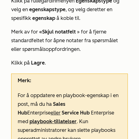
Klikk på rullegardinmenyen
Egenskapstype
og
velg en
egenskapstype
, og velg deretter en
spesifikk
egenskap
å koble til.
Merk av for
«Skjul notatfelt
» for å fjerne
standardfeltet for åpne notater fra spørsmålet
eller spørsmålsoppfordringen.
Klikk på
Lagre
.
Merk:
For å oppdatere en playbook-egenskap i en
post, må du ha
Sales
Hub
Enterprise
eller
Service Hub
Enterprise
med
playbook-tillatelser
. Kun
superadministratorer kan slette playbooks
opprettet av andre brukere.