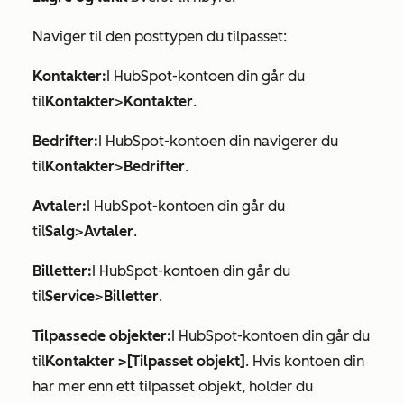
Naviger til den posttypen du tilpasset:
Kontakter:
I HubSpot-kontoen din går du
til
Kontakter
>
Kontakter
.
Bedrifter:
I HubSpot-kontoen din navigerer du
til
Kontakter
>
Bedrifter
.
Avtaler:
I HubSpot-kontoen din går du
til
Salg
>
Avtaler
.
Billetter:
I HubSpot-kontoen din går du
til
Service
>
Billetter
.
Tilpassede objekter:
I HubSpot-kontoen din går du
til
Kontakter >
[Tilpasset objekt]
. Hvis kontoen din
har mer enn ett tilpasset objekt, holder du