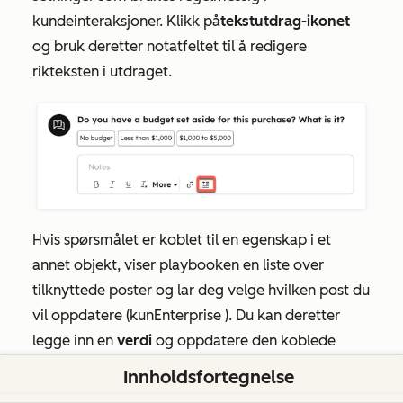
kundeinteraksjoner. Klikk på
tekstutdrag-ikonet
og bruk deretter notatfeltet til å redigere
rikteksten i utdraget.
Hvis spørsmålet er koblet til en egenskap i et
annet objekt, viser playbooken en liste over
tilknyttede poster og lar deg velge hvilken post du
vil oppdatere (kun
Enterprise
). Du kan deretter
legge inn en
verdi
og oppdatere den koblede
CRM-egenskapen når du logger interaksjonen.
Innholdsfortegnelse