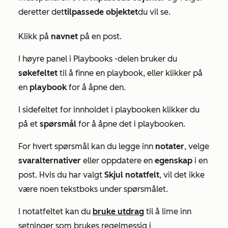
deretter det
tilpassede objektet
du vil se.
Klikk på
navnet
på en post.
I høyre panel i
Playbooks
-delen bruker du
søkefeltet
til å finne en playbook, eller klikker på
en
playbook
for å åpne den.
I sidefeltet for
innholdet i playbooken
klikker du
på et
spørsmål
for å åpne det i playbooken.
For hvert spørsmål kan du legge inn
notater
, velge
svaralternativer
eller oppdatere en
egenskap
i en
post. Hvis du har valgt
Skjul notatfelt
, vil det ikke
være noen tekstboks under spørsmålet.
I notatfeltet kan du
bruke utdrag
til å lime inn
setninger som brukes regelmessig i