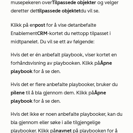
musepekeren over
Tilpassede objekter
og velger
deretter det
tilpassede objektet
du vil se.
Klikk på en
post
for å vise det
anbefalte
Enablement
CRM
-kortet du nettopp tilpasset i
midtpanelet. Du vil se ett av følgende:
Hvis det er én anbefalt playbook, viser kortet en
forhåndsvisning av playbooken. Klikk på
Åpne
playbook
for å se den.
Hvis det er flere anbefalte playbooker, bruker du
pilene
til å bla gjennom dem. Klikk på
Åpne
playbook
for å se den.
Hvis det ikke er noen anbefalte playbooker, kan du
bla gjennom eller søke i alle tilgjengelige
playbooker. Klikk på
navnet
på playbooken for å