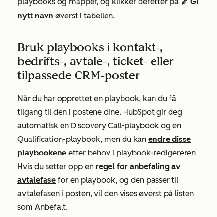
playbooks og mapper, og klikker deretter på
Gi
edit
nytt navn
øverst i tabellen.
Bruk playbooks i kontakt-,
bedrifts-, avtale-, ticket- eller
tilpassede CRM-poster
Når du har opprettet en playbook, kan du få
tilgang til den i postene dine. HubSpot gir deg
automatisk en Discovery Call-playbook og en
Qualification-playbook, men du kan
endre disse
playbookene
etter behov i playbook-redigereren.
Hvis du setter opp en
regel for anbefaling av
avtalefase
for en playbook, og den passer til
avtalefasen i posten, vil den vises øverst på listen
som
Anbefalt
.