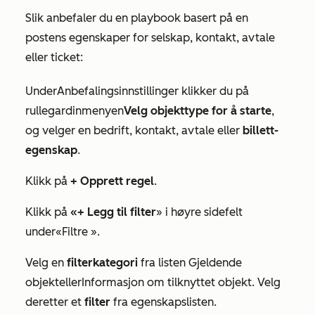
Slik anbefaler du en playbook basert på en
postens egenskaper for selskap, kontakt, avtale
eller ticket:
Under
Anbefalingsinnstillinger
klikker du på
rullegardinmenyen
Velg objekttype for å starte
,
og velger en bedrift, kontakt, avtale eller
billett-
egenskap
.
Klikk på
+ Opprett regel
.
Klikk på
«+ Legg til filter
» i høyre sidefelt
under
«Filtre
».
Velg en
filterkategori
fra listen
Gjeldende
objekt
eller
Informasjon om tilknyttet objekt
. Velg
deretter et
filter
fra egenskapslisten.