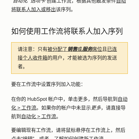
“自动化
”选项卡
创建工作流
，
根据其他触发条件
自动
将联系人加入或移出
该序列。
如何使用工作流将联系人加入序列
请注意：
只有
被分配了
销售
或
服务
席位
且
已连
接个人收件箱
的用户，才能被选为序列的发送
者。
要在工作流中设置序列加入功能：
在你的 HubSpot 帐户中，单击
更多
，然后导航到
自动
化
>
工作流
。如果你的帐户中未显示
更多
，请直接导
航到
自动化
>
工作流
。
要编辑现有工作流，请将鼠标悬停在
工作流
上，然后
点击
“编辑”
。或者，了解如何
创建新工作流
。