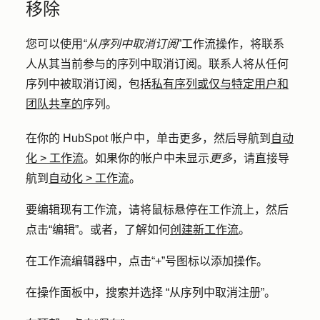
移除
您可以使用
“从序列中取消订阅
”工作流操作，将联系
人从其当前参与的序列中取消订阅。联系人将从任何
序列中被取消订阅，包括
私有序列或仅与特定用户和
团队共享的
序列。
在你的 HubSpot 帐户中，单击
更多
，然后导航到
自动
化
>
工作流
。如果你的帐户中未显示
更多
，请直接导
航到
自动化
>
工作流
。
要编辑现有工作流，请将鼠标悬停在
工作流
上，然后
点击
“编辑”
。或者，了解如何
创建新工作流
。
在工作流编辑器中，点击
“+”号图标
以添加操作。
在操作面板中，搜索并选择
“从序列中取消注册
”。