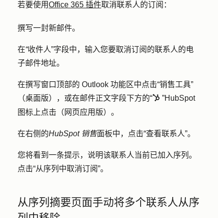
若要使用
Office 365 插件
取消联系人的订阅：
撰写一封新邮件。
在
“
收件人”字段中，输入您要取消订阅的联系人的电
子邮件地址。
在撰写窗口顶部的 Outlook 功能区中点击
“销售工具”
（桌面版），或在邮件正文字段下方的“
”HubSpot
sprocket
图标上
点击（网页应用版）。
在右侧的
HubSpot 销售
面板中，点击
“查看联系人
”。
您将看到一条提示，说明该联系人当前已加入序列。
点击
“从序列中取消订阅
”。
从序列摘要页面手动将多个联系人从序
列中移除