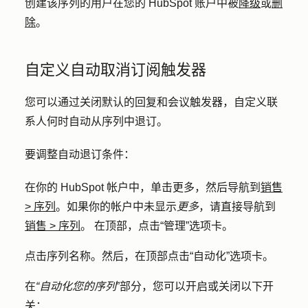
创建该序列的用户在您的 HubSpot 账户中被
降级
或
删
除
。
自定义自动取消订阅触发器
您可以通过关闭默认的回复和会议触发器，自定义联
系人何时自动从序列中退订。
要调整自动退订条件：
在你的 HubSpot 帐户中，单击
更多
，然后导航到
销售
>
序列
。如果你的帐户中未显示
更多
，请直接导航到
销售
>
序列
。 在顶部，点击
“管理
”选项卡。
点击序列
名称
。然后，在顶部点击
“自动化
”选项卡。
在
“自动化您的序列
”部分，您可以开启或关闭以下开
关：