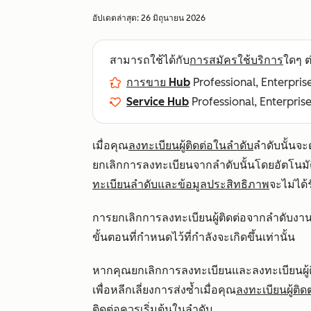
อัปเดตล่าสุด:
26 มิถุนายน 2026
สามารถใช้ได้กับ
การสมัครใช้บริการ
ใดๆ ต่
การขาย Hub
Professional, Enterpris
Service Hub
Professional, Enterpris
เมื่อคุณ
ลงทะเบียนผู้ติดต่อในลำดับ
ลำดับนั้นจะ
ยกเลิกการลงทะเบียนจากลำดับนั้นโดยอัตโนมัติ
ทะเบียนลำดับและข้อมูลประสิทธิภาพ
จะไม่ได
การยกเลิกการลงทะเบียนผู้ติดต่อจากลำดับงา
ขั้นตอนที่กำหนดไว้ที่กำลังจะเกิดขึ้นเท่านั้น
หากคุณยกเลิกการลงทะเบียนและลงทะเบียนผู้ติ
เพื่อหลีกเลี่ยงการส่งซ้ำเมื่อคุณ
ลงทะเบียนผู้ติด
ติดต่อควรเริ่มต้นในลำดับ