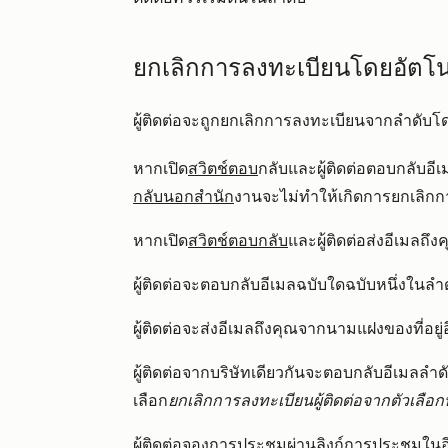
ยกเลิกการลงทะเบียนโดยอัตโน
ผู้ติดต่อจะถูกยกเลิกการลงทะเบียนจากลำดับโดยอัตโ
หากเปิด
สวิตช์ตอบ
กลับและผู้ติดต่อตอบกลับอ
กลับนอกสำนัก
งานจะไม่ทำให้เกิดการยกเลิกก
หากเปิด
สวิตช์ตอบกลับ
และผู้ติดต่อส่งอีเมลถึง
ผู้ติดต่อจะตอบกลับอีเมลฉบับใดฉบับหนึ่งในลำดั
ผู้ติดต่อจะส่งอีเมลถึงคุณจากนามแฝงของที่อยู
ผู้ติดต่อจากบริษัทเดียวกันจะตอบกลับอีเมลลำด
เลือก
ยกเลิกการลงทะเบียนผู้ติดต่อจากตัวเลือกบ
ผู้ติดต่อจองการประชุมผ่านลิงก์การประชุมในอ