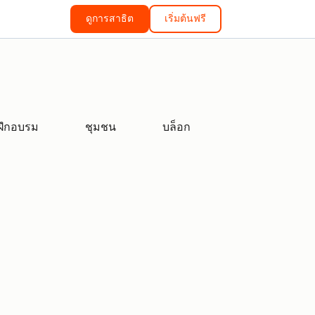
ดูการสาธิต
เริ่มต้นฟรี
ฝึกอบรม
ชุมชน
บล็อก