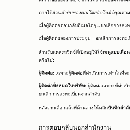
ภายใต้ส่วน
ลำดับของคุณโดยอัตโนมัติ
คุณสามา
เมื่อผู้ติดต่อตอบกลับอีเมลใดๆ→ยกเลิกการลงทะ
เมื่อผู้ติดต่อจองการประชุม→ยกเลิกการลงทะเบี
สำหรับแต่ละสวิตช์ที่เปิดอยู่ให้ใช้
เมนูแบบเลื่อ
หรือไม่:
ผู้ติดต่อ:
เฉพาะผู้ติดต่อที่ดำเนินการเท่านั้นที
ผู้ติดต่อทั้งหมดในบริษัท:
ผู้ติดต่อเฉพาะที่ดำเน
ยกเลิกการลงทะเบียนจากลำดับ
หลังจากเลือกแล้วที่ด้านล่างให้คลิก
บันทึกลำดับท
การตอบกลับนอกสำนักงาน