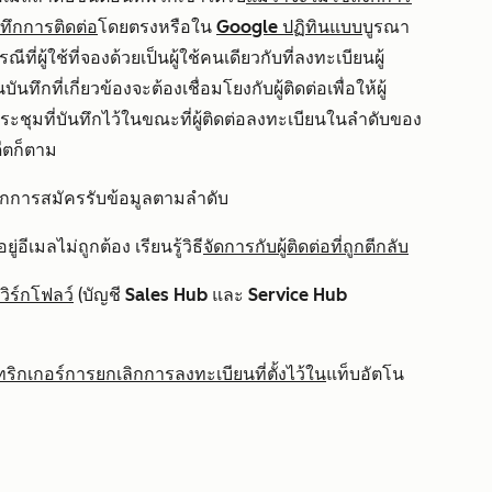
นทึกการติดต่อ
โดยตรงหรือใน
Google ปฏิทินแบบ
บูรณา
่ผู้ใช้ที่จองด้วยเป็นผู้ใช้คนเดียวกับที่ลงทะเบียนผู้
กที่เกี่ยวข้องจะต้องเชื่อมโยงกับผู้ติดต่อเพื่อให้ผู้
ประชุมที่บันทึกไว้ในขณะที่ผู้ติดต่อลงทะเบียนในลำดับของ
ดีตก็ตาม
ลิกการสมัครรับข้อมูลตามลำดับ
ู่อีเมลไม่ถูกต้อง เรียนรู้วิธี
จัดการกับผู้ติดต่อที่ถูกตีกลับ
ิร์กโฟลว์
(บัญชี
Sales Hub
และ
Service Hub
ทริกเกอร์การยกเลิกการ
ลงทะเบียนที่ตั้งไว้ใน
แท็บอัตโน