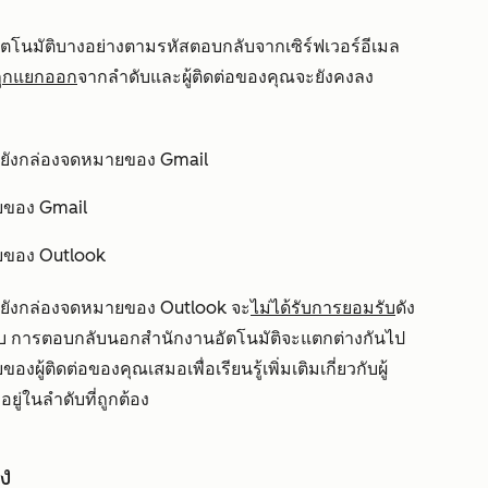
ตโนมัติบางอย่างตามรหัสตอบกลับจากเซิร์ฟเวอร์อีเมล
ถูกแยกออก
จากลำดับและผู้ติดต่อของคุณจะยังคงลง
ปยังกล่องจดหมายของ Gmail
ยของ Gmail
ยของ Outlook
ปยังกล่องจดหมายของ Outlook จะ
ไม่ได้รับการยอมรับ
ดัง
บ การตอบกลับนอกสำนักงานอัตโนมัติจะแตกต่างกันไป
ติดต่อของคุณเสมอเพื่อเรียนรู้เพิ่มเติมเกี่ยวกับผู้
ยู่ในลำดับที่ถูกต้อง
ง