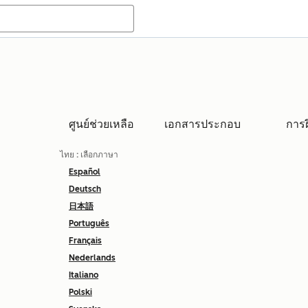
ศูนย์ช่วยเหลือ
เอกสารประกอบ
การ
ไทย
: เลือกภาษา
Español
Deutsch
日本語
Português
Français
Nederlands
Italiano
Polski