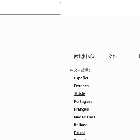
說明中心
文件
中文 - 繁體
:
Español
Deutsch
日本語
Português
Français
Nederlands
Italiano
Polski