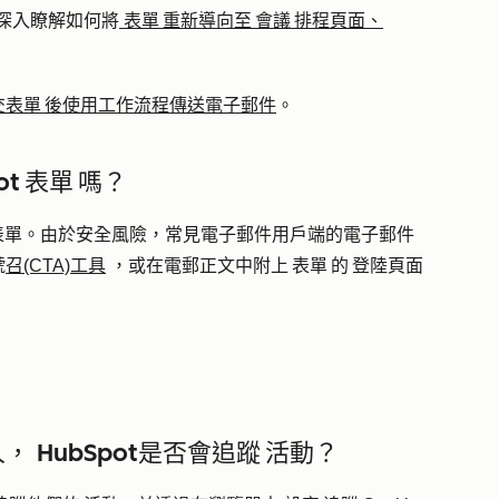
L。深入瞭解如何將
表單 重新導向至 會議 排程頁面、
交表單 後使用工作流程傳送電子郵件
。
t 表單 嗎？
t表單。由於安全風險，常見電子郵件用戶端的電子郵件
號
召(CTA)工具
，或在電郵正文中附上 表單 的 登陸頁面
， HubSpot是否會追蹤 活動？