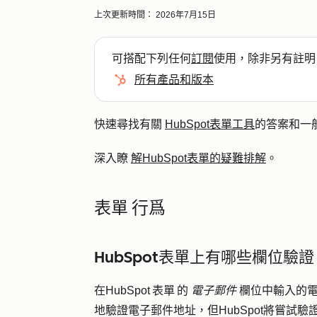
上次更新時間：
2026年7月15日
可搭配下列任何
訂閱
使用，除非另有註明
所有產品和版本
快速尋找有關
HubSpot表單工具
的答案和一
深入瞭
解HubSpot表單的疑難排解
。
表單 行爲
HubSpot表單上有哪些欄位驗證
在HubSpot 表單 的
電子郵件
欄位中輸入的電
地驗證電子郵件地址，但HubSpot將嘗試驗