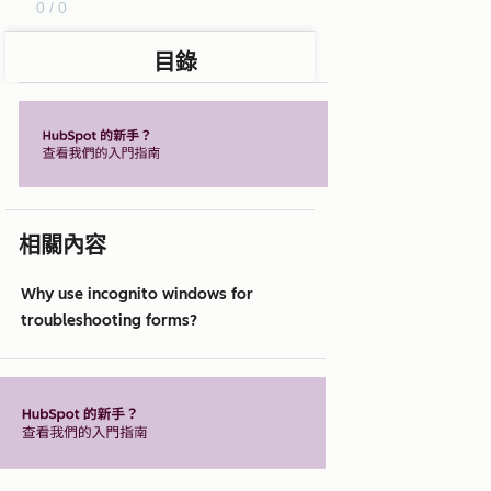
0 / 0
目錄
相關內容
Why use incognito windows for
troubleshooting forms?