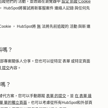
會追蹤他們的 活動，並透過在瀏覽器中
設定 追蹤 Cookie
 HubSpot將嘗試將新客服案件 連絡人記錄 與任何先
ie ， HubSpot將
無
法將先前追蹤的 活動 與新 連
資料嗎？
部專案關係人分享。您也可以從特定 表單 或特定頁面
單 提交
內容。
制嗎？
為替代方案，您可以手動跟蹤
表單 的提交
，並
在 表單 達
單 單的獨立頁面
，也可以考慮從所有HubSpot和外部頁