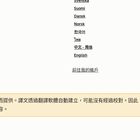
Svenska
Suomi
Dansk
Norsk
한국어
ไทย
中文 - 简体
English
前往我的帳戶
而提供。譯文透過翻譯軟體自動建立，可能沒有經過校對。因此
容。