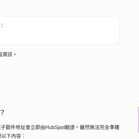
：
般資訊。
？
子郵件地址會立即由HubSpot驗證。雖然無法完全準確
證以下內容：