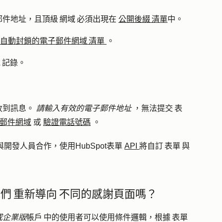
件地址，且頂級 網域 必須出現在
公開後綴 清單
中。
自動封鎖的電子郵件網域 清單
。
 記錄。
收到訊息。
請輸入有效的電子郵件地址
，無法提交 表
郵件網域
或
驗證電話號碼
。
開發人員合作，使用HubSpot表單
API
將自訂 表單 與
他們 重新導向 不同的感謝頁面嗎？
或企業版
帳戶 中的使用者可以使用條件邏輯，根據 表單