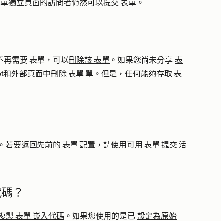
單 單獨立頁面的訪問者仍然可以提交 表單。
？
不再需要 表單，可以
刪除該 表單
。如果您尚未分享
表
ot和外部頁面中刪除 表單 單。但是，任何能夠存取 表
？
若要返回先前的 表單 配置，請使用可用 表單 提交 活
代碼？
複製 表單 嵌入代碼
。如果您使用的是已
設定為原始