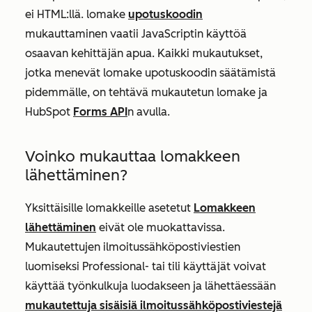
ei HTML:llä. lomake
upotuskoodin
mukauttaminen vaatii JavaScriptin käyttöä
osaavan kehittäjän apua. Kaikki mukautukset,
jotka menevät lomake upotuskoodin säätämistä
pidemmälle, on tehtävä mukautetun lomake ja
HubSpot
Forms API
n avulla.
Voinko mukauttaa lomakkeen
lähettäminen?
Yksittäisille lomakkeille asetetut
Lomakkeen
lähettäminen
eivät ole muokattavissa.
Mukautettujen ilmoitussähköpostiviestien
luomiseksi
Professional-
tai tili käyttäjät voivat
käyttää työnkulkuja luodakseen ja lähettäessään
mukautettuja sisäisiä ilmoitussähköpostiviestejä