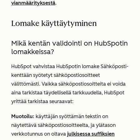
vianmäärityksestä
.
Lomake käyttäytyminen
Mikä kentän validointi on HubSpotin
lomakkeissa?
HubSpot vahvistaa HubSpotin lomake
Sähköposti-
kenttään
syötetyt sähköpostiosoitteet
välittömästi. Vaikka sähköpostiosoitteita ei voida
aina tarkistaa täydellisellä tarkkuudella, HubSpot
yrittää tarkistaa seuraavat:
Muotoilu:
käyttäjän syöttämän tekstin on
näytettävä sähköpostiosoitteelta, ja ylätason
verkkotunnus on oltava
julkisessa suffiksien