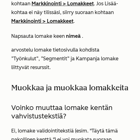
kohtaan
Markkinointi
>
Lomakkeet
. Jos
Lisää
-
kohtaa ei näy tilissäsi, siirry suoraan kohtaan
Markkinointi
>
Lomakkeet
.
Napsauta lomake keen
nimeä
.
arvostelu lomake tietosivulla
kohdista
”Työnkulut”
,
”Segmentit”
ja
Kampanja
lomake
liittyvät resurssit.
Muokkaa ja muokkaa lomakkeita
Voinko muuttaa lomake kentän
vahvistustekstiä?
Ei, lomake validointitekstiä (esim. "Täytä tämä
pakollinen kenttä.") ei voi muokata suoraan