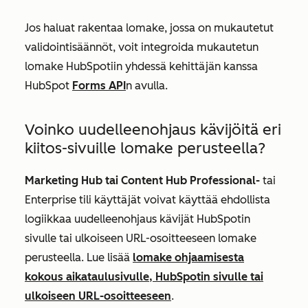
Jos haluat rakentaa lomake, jossa on mukautetut
validointisäännöt, voit integroida mukautetun
lomake HubSpotiin yhdessä kehittäjän kanssa
HubSpot
Forms API
n avulla.
Voinko uudelleenohjaus kävijöitä eri
kiitos-sivuille lomake perusteella?
Marketing Hub tai
Content Hub Professional-
tai
Enterprise
tili käyttäjät voivat käyttää ehdollista
logiikkaa uudelleenohjaus kävijät HubSpotin
sivulle tai ulkoiseen URL-osoitteeseen lomake
perusteella. Lue lisää
lomake ohjaamisesta
kokous aikataulusivulle, HubSpotin sivulle tai
ulkoiseen URL-osoitteeseen
.