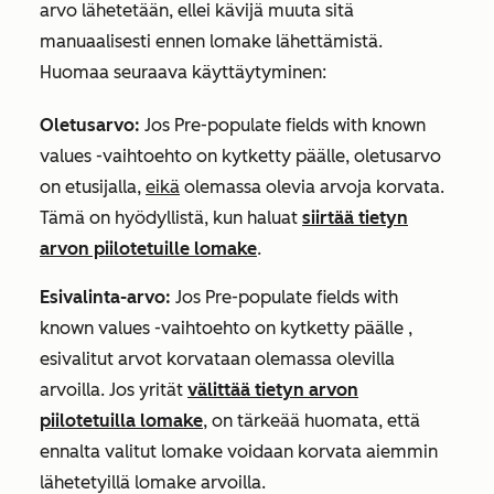
arvo lähetetään, ellei kävijä muuta sitä
manuaalisesti ennen lomake lähettämistä.
Huomaa seuraava käyttäytyminen:
Oletusarvo:
Jos
Pre-populate fields with known
values
-vaihtoehto on kytketty päälle, oletusarvo
on etusijalla,
eikä
olemassa olevia arvoja korvata.
Tämä on hyödyllistä, kun haluat
siirtää tietyn
arvon piilotetuille lomake
.
Esivalinta-arvo:
Jos
Pre-populate fields with
known values
-vaihtoehto on kytketty päälle
,
esivalitut arvot korvataan olemassa olevilla
arvoilla. Jos yrität
välittää tietyn arvon
piilotetuilla lomake
, on tärkeää huomata, että
ennalta valitut lomake voidaan korvata aiemmin
lähetetyillä lomake arvoilla.