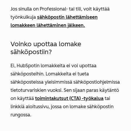
Jos sinulla on
Professional-
tai tili, voit käyttää
työnkulkuja
sähköpostin lähettämiseen
lomakkeen lähettäminen jälkeen.
Voinko upottaa lomake
sähköpostiin?
Ei, HubSpotin lomakkeita ei voi upottaa
sähköposteihin. Lomakkeita ei tueta
sähköposteissa yleisimmissä sähköpostiohjelmissa
tietoturvariskien vuoksi. Sen sijaan paras käytäntö
on käyttää
toimintakutsut (CTA) -työkalua
tai
linkkiä aloitussivu, jossa on lomake sähköpostin
rungossa.