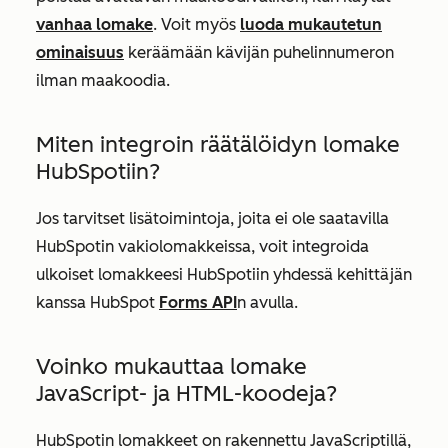
vanhaa lomake
. Voit myös
luoda mukautetun
ominaisuus
keräämään kävijän puhelinnumeron
ilman maakoodia.
Miten integroin räätälöidyn lomake
HubSpotiin?
Jos tarvitset lisätoimintoja, joita ei ole saatavilla
HubSpotin vakiolomakkeissa, voit integroida
ulkoiset lomakkeesi HubSpotiin yhdessä kehittäjän
kanssa HubSpot
Forms API
n avulla.
Voinko mukauttaa lomake
JavaScript- ja HTML-koodeja?
HubSpotin lomakkeet on rakennettu JavaScriptillä,