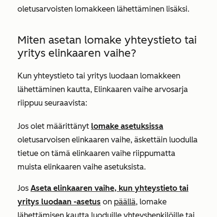
oletusarvoisten lomakkeen lähettäminen lisäksi.
Miten asetan lomake yhteystieto tai
yritys elinkaaren vaihe?
Kun yhteystieto tai yritys luodaan lomakkeen
lähettäminen kautta,
Elinkaaren vaihe arvosarja
riippuu seuraavista:
Jos olet määrittänyt
lomake asetuksissa
oletusarvoisen elinkaaren vaihe, äskettäin luodulla
tietue on tämä elinkaaren vaihe riippumatta
muista elinkaaren vaihe asetuksista.
Jos
Aseta elinkaaren vaihe, kun yhteystieto tai
yritys luodaan
-asetus
on
päällä
, lomake
lähettämisen kautta luoduille yhteyshenkilöille tai