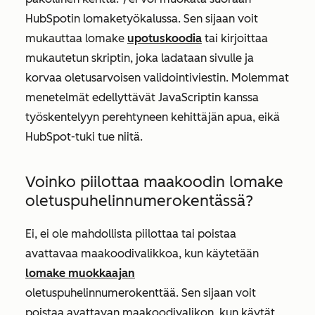
HubSpotin lomaketyökalussa. Sen sijaan voit
mukauttaa lomake
upotuskoodia
tai kirjoittaa
mukautetun skriptin, joka ladataan sivulle ja
korvaa oletusarvoisen validointiviestin. Molemmat
menetelmät edellyttävät JavaScriptin kanssa
työskentelyyn perehtyneen kehittäjän apua, eikä
HubSpot-tuki tue niitä.
Voinko piilottaa maakoodin lomake
oletuspuhelinnumerokentässä?
Ei, ei ole mahdollista piilottaa tai poistaa
avattavaa maakoodivalikkoa, kun käytetään
lomake muokkaajan
oletuspuhelinnumerokenttää. Sen sijaan voit
poistaa avattavan maakoodivalikon, kun käytät