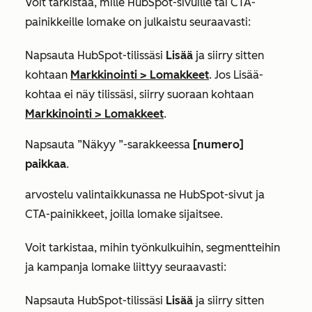
Voit tarkistaa, mille HubSpot-sivuille tai CTA-
painikkeille lomake on julkaistu seuraavasti:
Napsauta HubSpot-tilissäsi
Lisää
ja siirry sitten
kohtaan
Markkinointi
>
Lomakkeet
. Jos
Lisää
-
kohtaa ei näy tilissäsi, siirry suoraan kohtaan
Markkinointi
>
Lomakkeet
.
Napsauta
”Näkyy
”-sarakkeessa
[numero]
paikkaa
.
arvostelu valintaikkunassa ne HubSpot-sivut ja
CTA-painikkeet, joilla lomake sijaitsee.
Voit tarkistaa, mihin työnkulkuihin, segmentteihin
ja kampanja lomake liittyy seuraavasti:
Napsauta HubSpot-tilissäsi
Lisää
ja siirry sitten