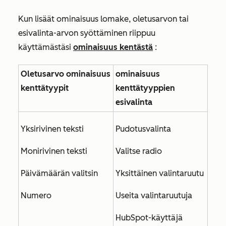
Kun lisäät ominaisuus lomake, oletusarvon tai
esivalinta-arvon syöttäminen riippuu
käyttämästäsi
ominaisuus kentästä
:
Oletusarvo ominaisuus
ominaisuus
kenttätyypit
kenttätyyppien
esivalinta
Yksirivinen teksti
Pudotusvalinta
Monirivinen teksti
Valitse radio
Päivämäärän valitsin
Yksittäinen valintaruutu
Numero
Useita valintaruutuja
HubSpot-käyttäjä