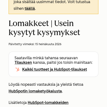
joka sisältää uusimmat tiedot. Voit tutustua
siihen
täällä
.
Lomakkeet | Usein
kysytyt kysymykset
Päivitetty viimeksi:
15 heinäkuuta 2026
Saatavilla minkä tahansa seuraavan
Tilauksen
kanssa, paitsi jos toisin mainitaan:
Kaikki tuotteet ja HubSpot-tilaukset
Löydä nopeasti vastauksia ja yleistä tietoa
HubSpotin lomaketyökalusta
.
Lisätietoja
HubSpot-lomakkeiden