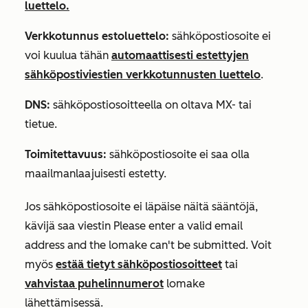
luettelo.
Verkkotunnus estoluettelo:
sähköpostiosoite ei
voi kuulua tähän
automaattisesti estettyjen
sähköpostiviestien verkkotunnusten luettelo
.
DNS
:
sähköpostiosoitteella on oltava MX- tai
tietue.
Toimitettavuus:
sähköpostiosoite ei saa olla
maailmanlaajuisesti estetty.
Jos sähköpostiosoite ei läpäise näitä sääntöjä,
kävijä saa viestin
Please enter a valid email
address
and the lomake can't be submitted. Voit
myös
estää tietyt sähköpostiosoitteet
tai
vahvistaa puhelinnumerot
lomake
lähettämisessä.