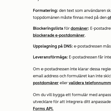
Formatering:
den text som användaren skr
toppdomänen måste finnas med på den
o
Blockeringslista
för
domäner
:
E-postadres
blockerade e-postdomäner
.
Uppslagning på DNS
:
e-postadressen måste
Leveransförmåga:
E-postadressen får int
Om e-postadressen inte klarar dessa regl
email
address och formuläret kan inte ski
postdomäner
eller
validera telefonnumm
Om du vill bygga ett formulär med anpass
utvecklare för att integrera ditt anpass
Forms API.