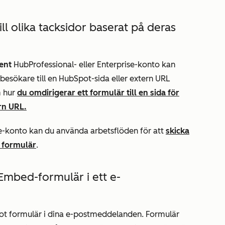
ll olika tacksidor baserat på deras
ent
Hub
Professional-
eller
Enterprise-konto
kan
 besökare till en HubSpot-sida eller extern URL
m hur
du omdirigerar ett formulär till en sida för
rn URL.
e-konto
kan du använda arbetsflöden för att
skicka
t formulär
.
Embed-formulär i ett e-
Spot formulär i dina e-postmeddelanden. Formulär