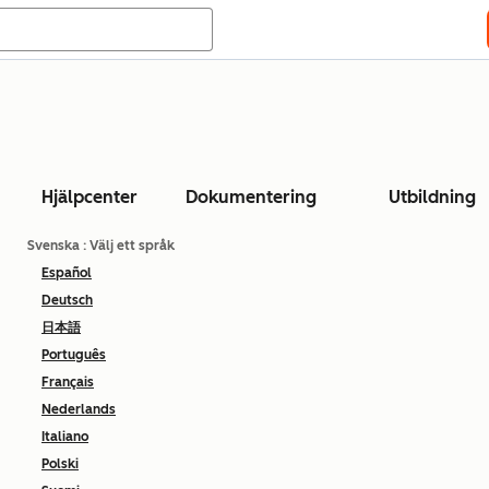
Hjälpcenter
Dokumentering
Utbildning
Svenska
: Välj ett språk
Español
Deutsch
日本語
Português
Français
Nederlands
Italiano
Polski