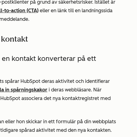
postklienter på grund av säkerhetsrisker. Istället är
l-to-action (CTA)
eller en länk till en landningssida
stmeddelande.
r kontakt
 en kontakt konverterar på ett
s spårar HubSpot deras aktivitet och identifierar
lla in spårningskakor
i deras webbläsare. När
r HubSpot associera det nya kontaktregistret med
 eller hon skickar in ett formulär på din webbplats
 tidigare spårad aktivitet med den nya kontakten.