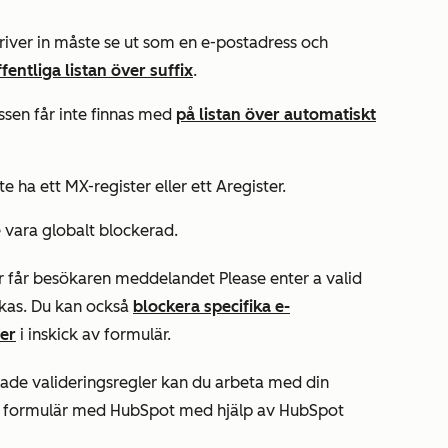
iver in måste se ut som en e-postadress och
ffentliga listan över suffix
.
sen får inte finnas med
på listan över automatiskt
 ha ett MX-register eller ett Aregister.
e vara globalt blockerad.
er får besökaren meddelandet
Please enter a valid
ckas. Du kan också
blockera specifika e-
er
i inskick av formulär.
ade valideringsregler kan du arbeta med din
ade formulär med HubSpot med hjälp av HubSpot