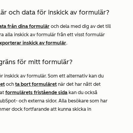
är och data för inskick av formulär?
ta från dina formulär
och dela med dig av det till
a alla inskick av formulär från ett visst formulär
xporterar inskick av formulär
.
sgräns för mitt formulär?
ör inskick av formulär. Som ett alternativ kan du
ret
och
ta bort formuläret
när det har nått det
lat
formulärets fristående sida
kan du också
HubSpot- och externa sidor. Alla besökare som har
ommer dock fortfarande att kunna skicka in