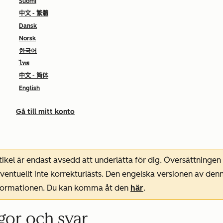
Suomi
中文 - 繁體
Dansk
Norsk
한국어
ไทย
中文 - 简体
English
Gå till mitt konto
ikel är endast avsedd att underlätta för dig. Översättningen
entuellt inte korrekturlästs. Den engelska versionen av denn
nformationen. Du kan komma åt den
här
.
ågor och svar