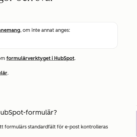
nnemang
, om inte annat anges:
 om
formulärverktyget i HubSpot
.
lär
.
 HubSpot-formulär?
tt formulärs standardfält
för e-post
kontrolleras