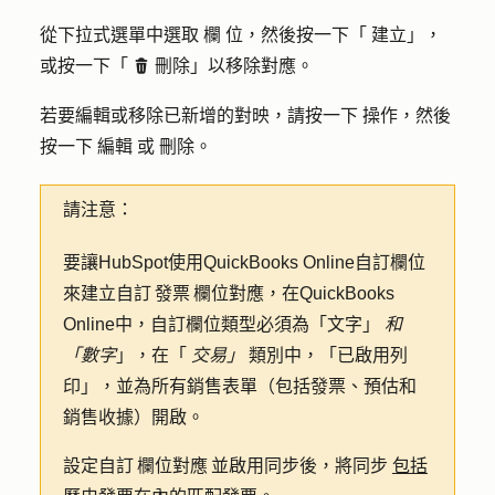
從下拉式選單中選取
欄
位，然後按一下「
建立
」，
或按一下「
刪
除」以移除對應。
delete
若要編輯或移除已新增的對映，請按一下
操作
，然後
按一下
編輯
或
刪除
。
請注意：
要讓HubSpot使用QuickBooks Online自訂欄位
來建立自訂 發票 欄位對應，在QuickBooks
Online中，自訂欄位類型必須為「文字」
和
「數字
」，在「
交易」
類別中，「已啟用列
印」，並為所有銷售表單（包括發票、預估和
銷售收據）開啟。
設定自訂 欄位對應 並啟用同步後，將同步
包括