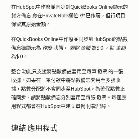
在HubSpot中作廢並同步到QuickBooks Online顯示的
貸方備忘
錄
在PrivateNote欄位
中
已作廢，但行項目
保留其原始金額。
在QuickBooks Online中作廢並同步到HubSpot的點數
備忘錄顯示為
作廢
狀態，
剩餘 金額
為$ 0 ，點
金額
為$ 0。
整合 功能只支援將點數備註套用至每筆 發票 的一張
收據。如果在一筆付款中將點數備忘套用至多張收
據，點數分配將不會同步至HubSpot。為確保點數正
確同步，請將點數備忘分別套用至每張 發票。每個應
用程式都會在HubSpot中建立單獨 付款記錄。
連結 應用程式