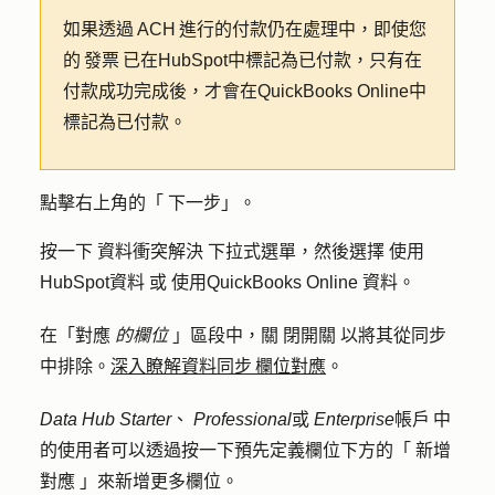
如果透過 ACH 進行的付款仍在處理中，即使您
的 發票 已在HubSpot中標記為已付款，只有在
付款成功完成後，才會在QuickBooks Online中
標記為已付款。
點擊右上角的「
下一步
」。
按一下
資料衝突解決
下拉式選單，然後選擇
使用
HubSpot資料
或
使用QuickBooks Online
資料。
在「對應
的欄位
」區段中，關
閉開關
以將其從同步
中排除。
深入瞭解資料同步 欄位對應
。
Data Hub
Starter
、
Professional
或
Enterprise
帳戶 中
的使用者可以透過按一下預先定義欄位下方的「
新增
對應
」來新增更多欄位。