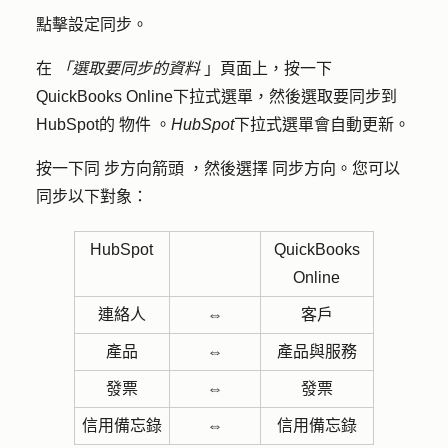
點擊
設定同步
。
在
「選取要同步的資料
」頁面上，按一下
QuickBooks Online
下拉式選單，然後選取要同步到
HubSpot的
物件
。
HubSpot
下拉式選單會自動更新。
按一下同
步方向箭頭
，然後選擇
同步方向
。您可以
同步以下對象：
HubSpot
QuickBooks
Online
連絡人
⇔
客戶
產品
⇔
產品與服務
發票
⇔
發票
信用備忘錄
⇔
信用備忘錄