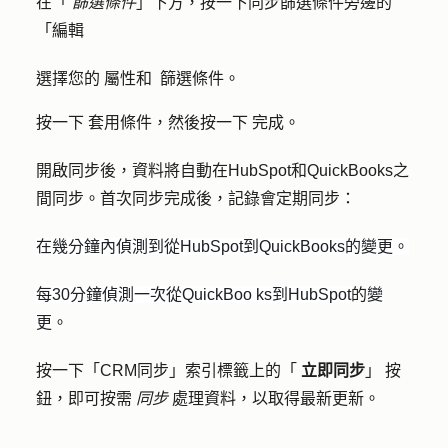
在「
篩選條件
」下方，按一下同步篩選條件旁邊的
「編輯
選擇您的
屬性和
篩選條件
。
按一下
套用條件
，然後按一下
完成
。
開啟同步後，資料將自動在HubSpot和QuickBooks之
間同步。首次同步完成後，記錄會定期同步：
在幾分鐘內偵測到從HubSpot到QuickBooks的變更。
每30分鐘偵測一次從QuickBoo
ks到HubSpot
的
變
更
。
按一下「CRM同步」索引標籤上的「
立即同步
」
按
鈕，即可按需
同步
處理資料，以取得最新更新。