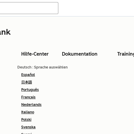
ank
Hilfe-Center
Dokumentation
Trainin
Deutsch
: Sprache auswählen
Español
日本語
Português
Français
Nederlands
Italiano
Polski
Svenska