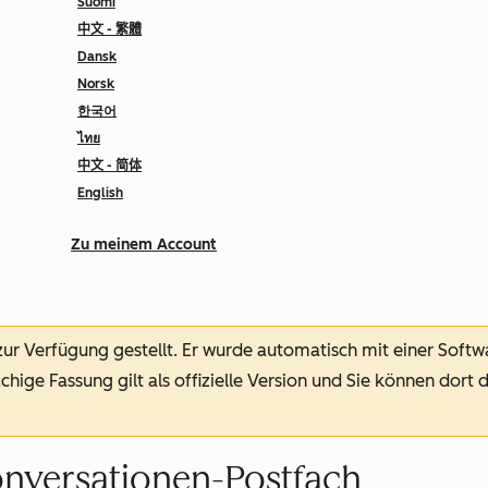
Suomi
中文 - 繁體
Dansk
Norsk
한국어
ไทย
中文 - 简体
English
Zu meinem Account
 zur Verfügung gestellt.
Er wurde automatisch mit einer Soft
chige Fassung gilt als offizielle Version und Sie können dort 
onversationen-Postfach