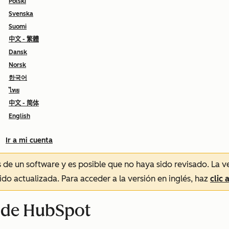
Polski
Svenska
Suomi
中文 - 繁體
Dansk
Norsk
한국어
ไทย
中文 - 简体
English
Ir a mi cuenta
és de un software y es posible que no haya sido revisado.
La v
sido actualizada. Para acceder a la versión en inglés, haz
clic 
n de HubSpot