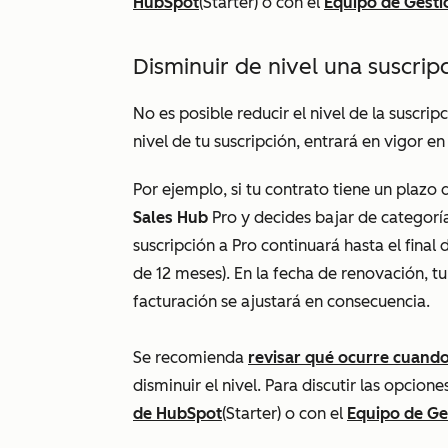
HubSpot
(Starter
) o con el
Equipo de Gesti
Disminuir de nivel una suscrip
No es posible reducir el nivel de la suscrip
nivel de tu suscripción, entrará en vigor 
Por ejemplo, si tu contrato tiene un plaz
Sales Hub
Pro
y decides bajar de categorí
suscripción
a Pro
continuará hasta el final 
de 12 meses). En la fecha de renovación, t
facturación se ajustará en consecuencia.
Se recomienda
revisar qué ocurre cuando
disminuir el nivel. Para discutir las opci
de HubSpot
(Starter
) o con el
Equipo de Ge