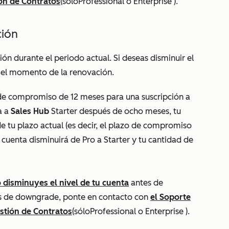
ón de Contratos
(
sólo
Professional
o
Enterprise
).
ción
ción durante el periodo actual. Si deseas disminuir el
en el momento de la renovación.
o de compromiso de 12 meses para una suscripción a
a a
Sales Hub
Starter
después de ocho meses, tu
de tu plazo actual (es decir, el plazo de compromiso
u cuenta disminuirá de
Pro
a
Starter
y tu cantidad de
 disminuyes el nivel de tu cuenta
antes de
ones de downgrade, ponte en contacto con
el Soporte
stión de Contratos
(
sólo
Professional
o
Enterprise
).