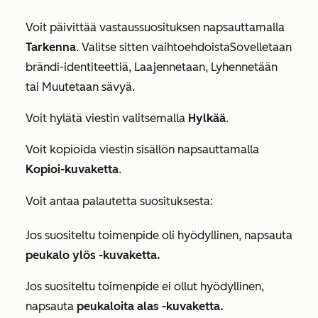
Voit päivittää vastaussuosituksen napsauttamalla
Tarkenna
. Valitse sitten vaihtoehdoista
Sovelletaan
brändi-identiteettiä
,
Laajennetaan
,
Lyhennetään
tai
Muutetaan sävyä
.
Voit hylätä viestin valitsemalla
Hylkää
.
Voit kopioida viestin sisällön napsauttamalla
Kopioi-kuvaketta
.
Voit antaa palautetta suosituksesta:
Jos suositeltu toimenpide oli hyödyllinen, napsauta
peukalo ylös -kuvaketta.
Jos suositeltu toimenpide ei ollut hyödyllinen,
napsauta
peukaloita alas -kuvaketta.