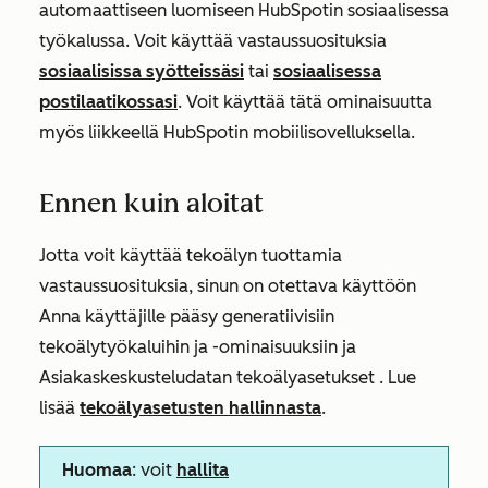
automaattiseen luomiseen HubSpotin sosiaalisessa
työkalussa. Voit käyttää vastaussuosituksia
sosiaalisissa syötteissäsi
tai
sosiaalisessa
postilaatikossasi
. Voit käyttää tätä ominaisuutta
myös liikkeellä HubSpotin mobiilisovelluksella.
Ennen kuin aloitat
Jotta voit käyttää tekoälyn tuottamia
vastaussuosituksia, sinun on otettava käyttöön
Anna käyttäjille pääsy generatiivisiin
tekoälytyökaluihin ja -ominaisuuksiin
ja
Asiakaskeskusteludatan
tekoälyasetukset
. Lue
lisää
tekoälyasetusten hallinnasta
.
Huomaa
: voit
hallita