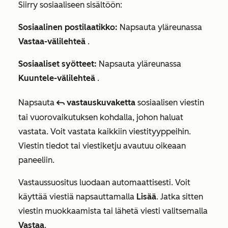
Siirry sosiaaliseen sisältöön:
Sosiaalinen postilaatikko:
Napsauta yläreunassa
Vastaa-välilehteä
.
Sosiaaliset syötteet:
Napsauta yläreunassa
Kuuntele-välilehteä
.
Napsauta
vastauskuvaketta
sosiaalisen viestin
reply
tai vuorovaikutuksen kohdalla, johon haluat
vastata. Voit vastata kaikkiin viestityyppeihin.
Viestin tiedot tai viestiketju avautuu oikeaan
paneeliin.
Vastaussuositus luodaan automaattisesti. Voit
käyttää viestiä napsauttamalla
Lisää
.
Jatka sitten
viestin muokkaamista tai
lähetä viesti
valitsemalla
Vastaa
.