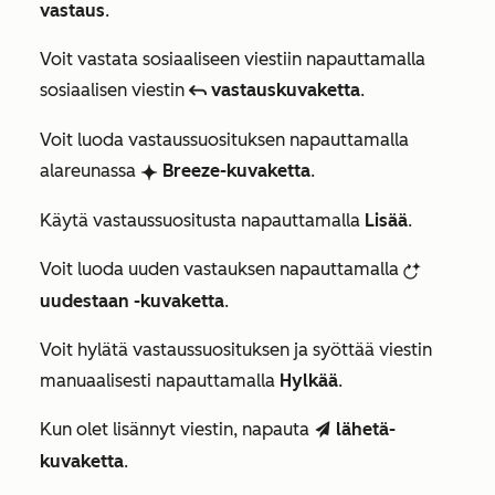
vastaus
.
Voit vastata sosiaaliseen viestiin napauttamalla
sosiaalisen viestin
vastauskuvaketta
.
reply
Voit luoda vastaussuosituksen napauttamalla
alareunassa
Breeze-kuvaketta
.
breezeSingleStar
Käytä vastaussuositusta napauttamalla
Lisää
.
Voit luoda uuden vastauksen napauttamalla
breezeRegenerate
uudestaan -kuvaketta
.
Voit hylätä vastaussuosituksen ja syöttää viestin
manuaalisesti napauttamalla
Hylkää
.
Kun olet lisännyt viestin, napauta
lähetä-
send
kuvaketta
.