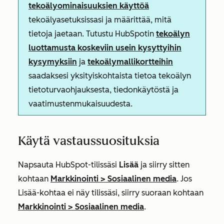
tekoälyominaisuuksien käyttöä
tekoälyasetuksissasi ja määrittää, mitä
tietoja jaetaan. Tutustu HubSpotin
tekoälyn
luottamusta koskeviin usein kysyttyihin
kysymyksiin
ja
tekoälymallikortteihin
saadaksesi yksityiskohtaista tietoa tekoälyn
tietoturvaohjauksesta, tiedonkäytöstä ja
vaatimustenmukaisuudesta.
Käytä vastaussuosituksia
Napsauta HubSpot-tilissäsi
Lisää
ja siirry sitten
kohtaan
Markkinointi
>
Sosiaalinen media
. Jos
Lisää
-kohtaa ei näy tilissäsi, siirry suoraan kohtaan
Markkinointi
>
Sosiaalinen media
.