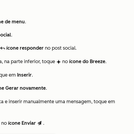
ne de menu
.
ocial
.
o
ícone responder
no post social.
reply
 na parte inferior, toque
no
ícone do Breeze
.
breezeSingleStar
toque em
Inserir
.
ne Gerar novamente
.
sta e inserir manualmente uma mensagem, toque em
e no
ícone Enviar
.
send