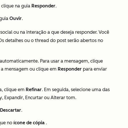
 clique na guia
Responder
.
 guia
Ouvir
.
 social ou na interação a que deseja responder. Você
Os detalhes ou o thread do post serão abertos no
automaticamente. Para usar a mensagem, clique
do a mensagem ou clique em
Responder
para enviar
a, clique em
Refinar
. Em seguida, selecione uma das
y
,
Expandir
,
Encurtar
ou
Alterar tom
.
Descartar
.
que no
ícone de cópia
.