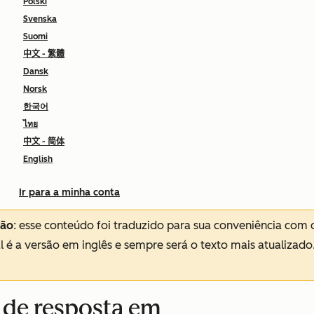
Polski
Svenska
Suomi
中文 - 繁體
Dansk
Norsk
한국어
ไทย
中文 - 简体
English
Ir para a minha conta
ção
: esse conteúdo foi traduzido para sua conveniência com 
al é a versão em inglês e sempre será o texto mais atualizado
de resposta em