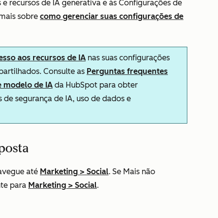
 e recursos de IA generativa
e às Configurações de
 mais sobre
como gerenciar suas configurações de
esso aos recursos de IA
nas suas configurações
partilhados. Consulte as
Perguntas frequentes
e modelo de IA
da HubSpot para obter
 de segurança de IA, uso de dados e
posta
avegue até
Marketing
>
Social
. Se
Mais
não
nte para
Marketing
>
Social
.