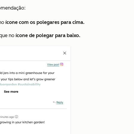
comendação:
 no
ícone com os polegares para cima.
ique no
ícone de polegar para baixo.