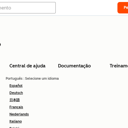
P
o
Central de ajuda
Documentação
Treinam
Português
: Selecione um idioma
Español
Deutsch
日本語
Français
Nederlands
Italiano