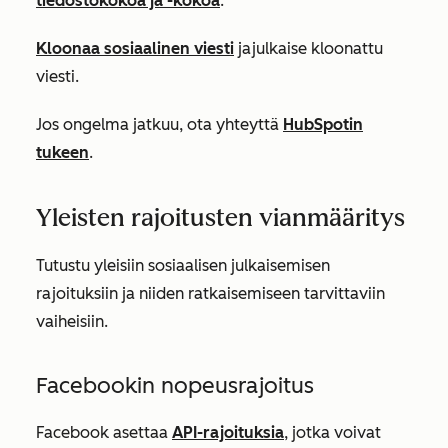
tiedostokokoa ja -kokoa
.
Kloonaa sosiaalinen viesti
ja
julkaise kloonattu
viesti.
Jos ongelma jatkuu, ota yhteyttä
HubSpotin
tukeen
.
Yleisten rajoitusten vianmääritys
Tutustu yleisiin sosiaalisen julkaisemisen
rajoituksiin ja niiden ratkaisemiseen tarvittaviin
vaiheisiin.
Facebookin nopeusrajoitus
Facebook asettaa
API-rajoituksia
, jotka voivat