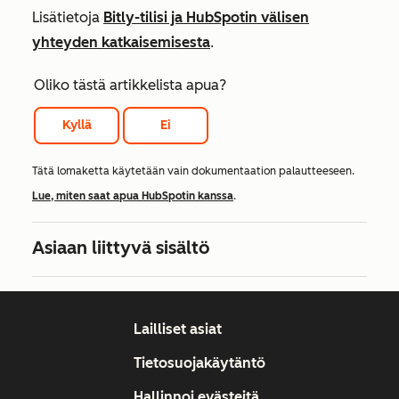
Lisätietoja
Bitly-tilisi ja HubSpotin välisen
yhteyden katkaisemisesta
.
Oliko tästä artikkelista apua?
Kyllä
Ei
Tätä lomaketta käytetään vain dokumentaation palautteeseen.
Lue, miten saat apua HubSpotin kanssa
.
Asiaan liittyvä sisältö
Lailliset asiat
Tietosuojakäytäntö
Hallinnoi evästeitä